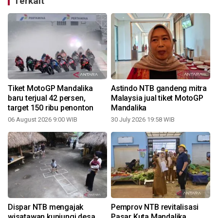
Terkait
Tiket MotoGP Mandalika
Astindo NTB gandeng mitra
baru terjual 42 persen,
Malaysia jual tiket MotoGP
target 150 ribu penonton
Mandalika
06 August 2026 9:00 WIB
30 July 2026 19:58 WIB
1
Dispar NTB mengajak
Pemprov NTB revitalisasi
wisatawan kunjungi desa
Pasar Kuta Mandalika