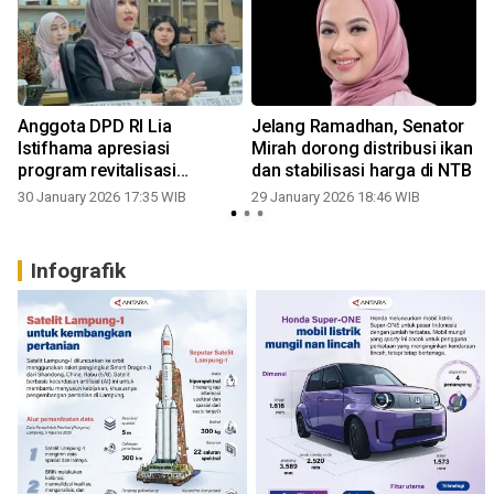
Anggota DPD RI Lia
Jelang Ramadhan, Senator
Istifhama apresiasi
Mirah dorong distribusi ikan
g
program revitalisasi
dan stabilisasi harga di NTB
sekolah, Jatim tertinggi
30 January 2026 17:35 WIB
29 January 2026 18:46 WIB
usulan Nasional
Infografik