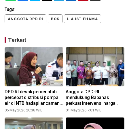
Tags:
ANGGOTA DPD RI
BOS
LIA ISTIFHAMA
Terkait
DPD RI desak pemerintah
Anggota DPD-RI
percepat distribusi pompa
mendukung Bapanas
air di NTB hadapi ancaman
perkuat intervensi harga
kemarau
pangan masyarakat
05 May 2026 20:38 WIB
01 May 2026 7:01 WIB