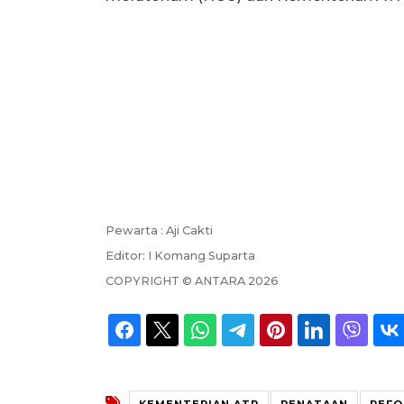
Pewarta :
Aji Cakti
Editor:
I Komang Suparta
COPYRIGHT ©
ANTARA
2026
KEMENTERIAN ATR
PENATAAN
REFO