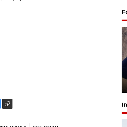
F
Sidang putusan terdakwa
pembunuhan Brigadir Nurhadi
10 March 2026 12:55 WIB
I
RMA AGRARIA
PERTANAHAN