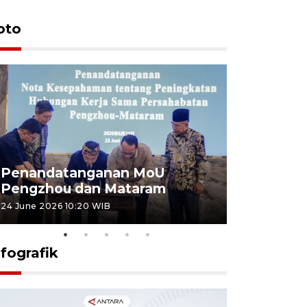
oto
Penandatanganan MoU
Penanda
Pengzhou dan Mataram
Pengzhou
24 June 2026 10:20 WIB
23 June 2026 
nfografik