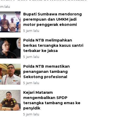
am lalu
Bupati Sumbawa mendorong
perempuan dan UMKM jadi
motor penggerak ekonomi
5 jam lalu
Polda NTB melimpahkan
berkas tersangka kasus santri
terbakar ke jaksa
5 jam lalu
Polda NTB memastikan
penanganan tambang
Sekotong profesional
5 jam lalu
Kejari Mataram
mengembalikan SPDP
tersangka tambang emas ke
penyidik
5 jam lalu