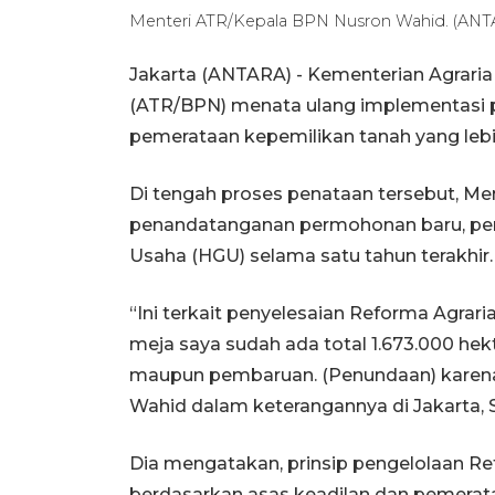
Menteri ATR/Kepala BPN Nusron Wahid. (A
Jakarta (ANTARA) - Kementerian Agrari
(ATR/BPN) menata ulang implementasi 
pemerataan kepemilikan tanah yang lebi
Di tengah proses penataan tersebut, 
penandatanganan permohonan baru, pe
Usaha (HGU) selama satu tahun terakhir.
“Ini terkait penyelesaian Reforma Agraria
meja saya sudah ada total 1.673.000 h
maupun pembaruan. (Penundaan) karena k
Wahid dalam keterangannya di Jakarta, S
Dia mengatakan, prinsip pengelolaan Re
berdasarkan asas keadilan dan pemerat