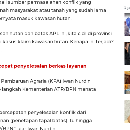
kali sumber permasalahan konflik yang
5 j
tanah masyarakat atau tanah yang sudah lama
ernyata masuk kawasan hutan.
n hutan dan batas APL ini, kita cicil di provinsi
rti kasus klaim kawasan hutan. Kenapa ini terjadi?
.
pat penyelesaian berkas layanan
 Pembaruan Agraria (KPA) Iwan Nurdin
 langkah Kementerian ATR/BPN menata
ercepatan penyelesaian konflik dari
an (penetapan tapal batas) itu hingga
BPN,” ujar Iwan Nurdin.