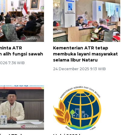
Ekonomi triwulan II-2026
tumbuh 5,29 persen
minta ATR
Kementerian ATR tetap
n alih fungsi sawah
membuka layani masyarakat
selama libur Nataru
2026 7:36 WIB
24 December 2025 9:13 WIB