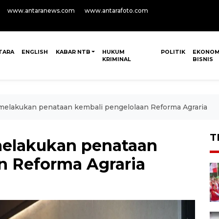
www.antaranews.com
www.antarafoto.com
TARA
ENGLISH
KABAR NTB
HUKUM
POLITIK
EKONOM
KRIMINAL
BISNIS
elakukan penataan kembali pengelolaan Reforma Agraria
T
elakukan penataan
n Reforma Agraria