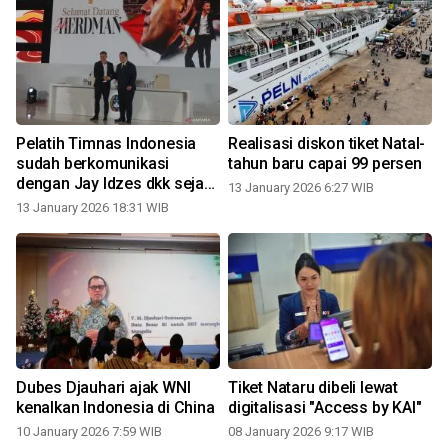
Pelatih Timnas Indonesia
Realisasi diskon tiket Natal-
i
sudah berkomunikasi
tahun baru capai 99 persen
dengan Jay Idzes dkk sejak
13 January 2026 6:27 WIB
Natal
13 January 2026 18:31 WIB
Dubes Djauhari ajak WNI
Tiket Nataru dibeli lewat
kenalkan Indonesia di China
digitalisasi "Access by KAI"
10 January 2026 7:59 WIB
08 January 2026 9:17 WIB