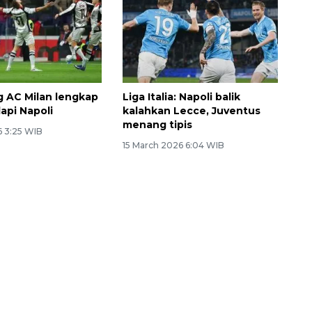
ng AC Milan lengkap
Liga Italia: Napoli balik
api Napoli
kalahkan Lecce, Juventus
menang tipis
6 3:25 WIB
15 March 2026 6:04 WIB
Memacu produksi sawit untuk
penuhi kebutuhan