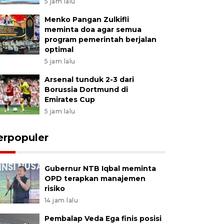
5 jam lalu
Menko Pangan Zulkifli
meminta doa agar semua
program pemerintah berjalan
optimal
5 jam lalu
Arsenal tunduk 2-3 dari
Borussia Dortmund di
Emirates Cup
5 jam lalu
erpopuler
Gubernur NTB Iqbal meminta
OPD terapkan manajemen
risiko
14 jam lalu
Pembalap Veda Ega finis posisi