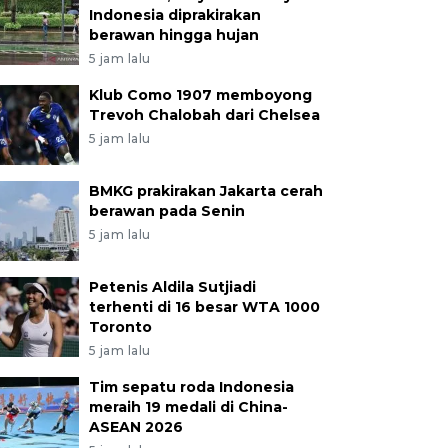
Indonesia diprakirakan
berawan hingga hujan
5 jam lalu
Klub Como 1907 memboyong
Trevoh Chalobah dari Chelsea
5 jam lalu
BMKG prakirakan Jakarta cerah
berawan pada Senin
5 jam lalu
Petenis Aldila Sutjiadi
terhenti di 16 besar WTA 1000
Toronto
5 jam lalu
Tim sepatu roda Indonesia
meraih 19 medali di China-
ASEAN 2026