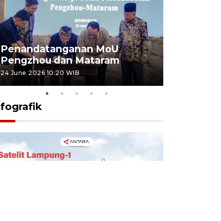
Penandatanganan MoU
Penanda
Pengzhou dan Mataram
Pengzhou
24 June 2026 10:20 WIB
23 June 2026 
nfografik