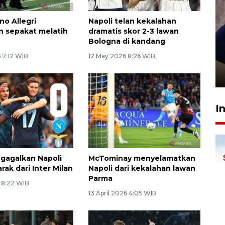
no Allegri
Napoli telan kekalahan
n sepakat melatih
dramatis skor 2-3 lawan
Bologna di kandang
Sidang putusan terdakwa
 7:12 WIB
12 May 2026 8:26 WIB
pembunuhan Brigadir Nurhadi
10 March 2026 12:55 WIB
I
gagalkan Napoli
McTominay menyelamatkan
rak dari Inter Milan
Napoli dari kekalahan lawan
Parma
6 8:22 WIB
13 April 2026 4:05 WIB