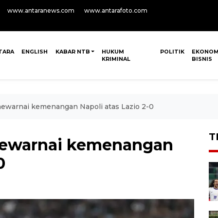
www.antaranews.com
www.antarafoto.com
TARA
ENGLISH
KABAR NTB
HUKUM
POLITIK
EKONOM
KRIMINAL
BISNIS
mewarnai kemenangan Napoli atas Lazio 2-0
T
mewarnai kemenangan
0