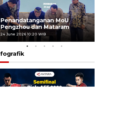
Penandatanganan MoU
Penanda
Pengzhou dan Mataram
Pengzhou
24 June 2026 10:20 WIB
23 June 2026 
nfografik