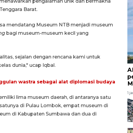
g menawarkan pengalaman unik dan bermakna
Tenggara Barat.
asa mendatang Museum NTB menjadi museum
ng
bagi museum-museum kecil yang
alitas, sejalan dengan rencana kami untuk
las dunia," ucap Iqbal.
A
p
ulan wastra sebagai alat diplomasi budaya
M
1 j
memiliki lima museum daerah, di antaranya satu
satunya di Pulau Lombok, empat museum di
seum di Kabupaten Sumbawa dan dua di