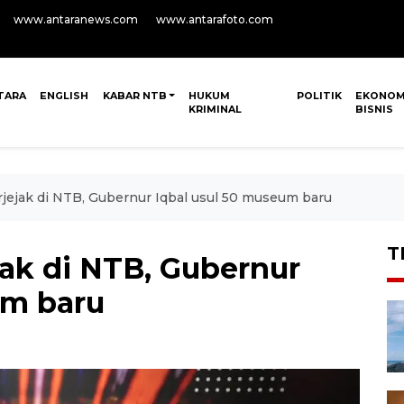
www.antaranews.com
www.antarafoto.com
TARA
ENGLISH
KABAR NTB
HUKUM
POLITIK
EKONOM
KRIMINAL
BISNIS
rjejak di NTB, Gubernur Iqbal usul 50 museum baru
T
jak di NTB, Gubernur
um baru