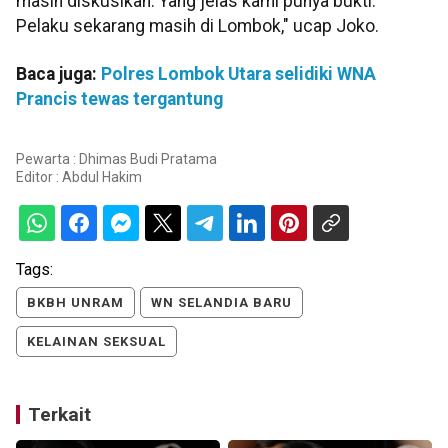
masih diskusikan. Yang jelas kami punya bukti.
Pelaku sekarang masih di Lombok," ucap Joko.
Baca juga:
Polres Lombok Utara selidiki WNA
Prancis tewas tergantung
Pewarta : Dhimas Budi Pratama
Editor :
Abdul Hakim
Tags:
BKBH UNRAM
WN SELANDIA BARU
KELAINAN SEKSUAL
Terkait