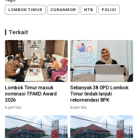
LOMBOK TIMUR
CURANMOR
NTB
POLISI
Terkait
Lombok Timur masuk
Sebanyak 38 OPD Lombok
nominasi TPAKD Award
Timur tindak lanjuti
2026
rekomendasi BPK
6 jam lalu
8 jam lalu