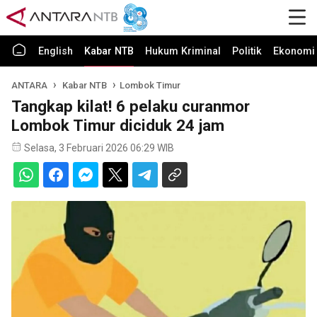
English
Kabar NTB
Hukum Kriminal
Politik
Ekonomi 
ANTARA
Kabar NTB
Lombok Timur
Tangkap kilat! 6 pelaku curanmor
Lombok Timur diciduk 24 jam
Selasa, 3 Februari 2026 06:29 WIB