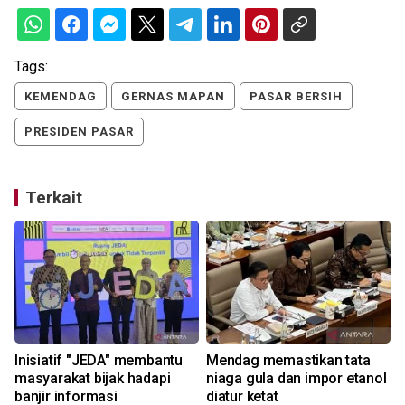
Tags:
KEMENDAG
GERNAS MAPAN
PASAR BERSIH
PRESIDEN PASAR
Terkait
Inisiatif "JEDA" membantu
Mendag memastikan tata
masyarakat bijak hadapi
niaga gula dan impor etanol
banjir informasi
diatur ketat