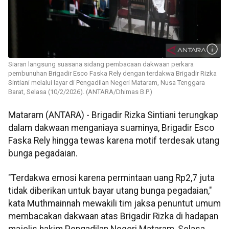
Siaran langsung suasana sidang pembacaan dakwaan perkara
pembunuhan Brigadir Esco Faska Rely dengan terdakwa Brigadir Rizka
Sintiani melalui layar di Pengadilan Negeri Mataram, Nusa Tenggara
Barat, Selasa (10/2/2026). (ANTARA/Dhimas B.P.)
Mataram (ANTARA) - Brigadir Rizka Sintiani terungkap
dalam dakwaan menganiaya suaminya, Brigadir Esco
Faska Rely hingga tewas karena motif terdesak utang
bunga pegadaian.
"Terdakwa emosi karena permintaan uang Rp2,7 juta
tidak diberikan untuk bayar utang bunga pegadaian,"
kata Muthmainnah mewakili tim jaksa penuntut umum
membacakan dakwaan atas Brigadir Rizka di hadapan
majelis hakim Pengadilan Negeri Mataram, Selasa.