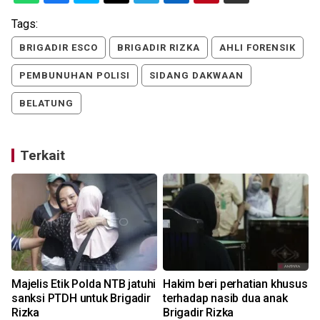
Tags:
BRIGADIR ESCO
BRIGADIR RIZKA
AHLI FORENSIK
PEMBUNUHAN POLISI
SIDANG DAKWAAN
BELATUNG
Terkait
Majelis Etik Polda NTB jatuhi
Hakim beri perhatian khusus
sanksi PTDH untuk Brigadir
terhadap nasib dua anak
Rizka
Brigadir Rizka