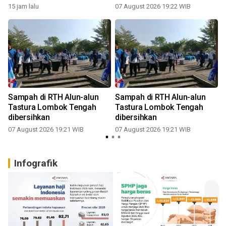
15 jam lalu
07 August 2026 19:22 WIB
,
Sampah di RTH Alun-alun
Sampah di RTH Alun-alun
Tastura Lombok Tengah
Tastura Lombok Tengah
dibersihkan
dibersihkan
07 August 2026 19:21 WIB
07 August 2026 19:21 WIB
Infografik