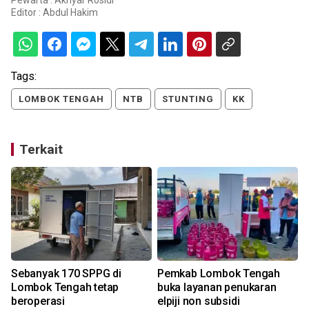
Pewarta : Akhyar Rosidi
Editor :
Abdul Hakim
Tags:
LOMBOK TENGAH
NTB
STUNTING
KK
Terkait
Sebanyak 170 SPPG di
Pemkab Lombok Tengah
Lombok Tengah tetap
buka layanan penukaran
beroperasi
elpiji non subsidi