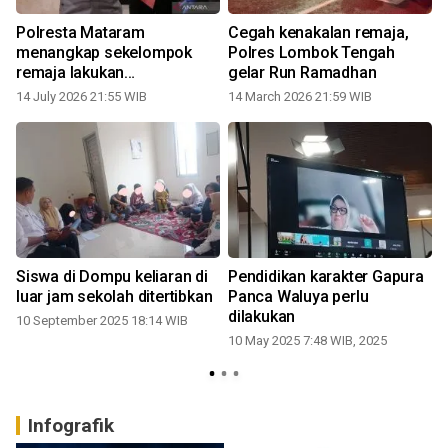
Polresta Mataram
Cegah kenakalan remaja,
menangkap sekelompok
Polres Lombok Tengah
remaja lakukan
gelar Run Ramadhan
pengeroyokan
14 July 2026 21:55 WIB
14 March 2026 21:59 WIB
1
Siswa di Dompu keliaran di
Pendidikan karakter Gapura
luar jam sekolah ditertibkan
Panca Waluya perlu
dilakukan
10 September 2025 18:14 WIB
10 May 2025 7:48 WIB, 2025
Infografik