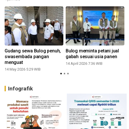
Gudang sewa Bulog penuh,
Bulog meminta petani jual
swasembada pangan
gabah sesuai usia panen
menguat
14 April 2026 7:36 WIB
1
14 May 2026 5:29 WIB
Infografik