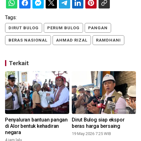
Tags:
DIRUT BULOG
PERUM BULOG
PANGAN
BERAS NASIONAL
AHMAD RIZAL
RAMDHANI
Terkait
Penyaluran bantuan pangan
Dirut Bulog siap ekspor
di Alor bentuk kehadiran
beras harga bersaing
negara
19 May 2026 7:25 WIB
1
4 jam lalu