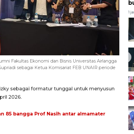
b
1 j
mni Fakultas Ekonomi dan Bisnis Universitas Airlangga
upriadi sebagai Ketua Komisariat FEB UNAIR periode
izky sebagai formatur tunggal untuk menyusun
ril 2026.
n 85 bangga Prof Nasih antar almamater