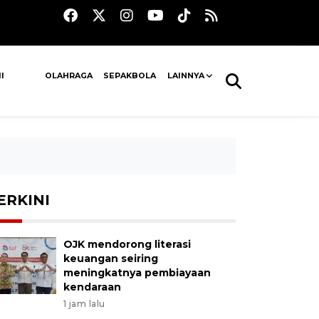
I
OLAHRAGA
SEPAKBOLA
LAINNYA
ERKINI
OJK mendorong literasi
keuangan seiring
meningkatnya pembiayaan
kendaraan
1 jam lalu