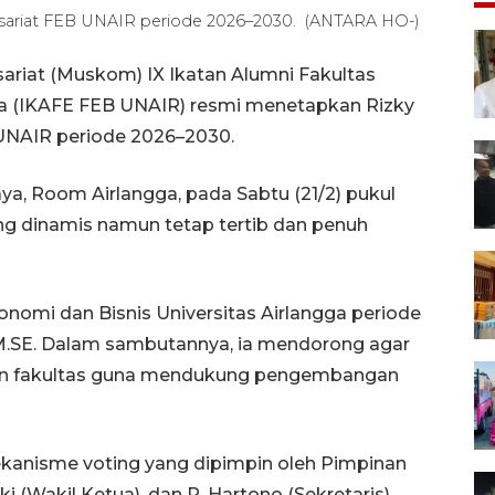
misariat FEB UNAIR periode 2026–2030. (ANTARA HO-)
riat (Muskom) IX Ikatan Alumni Fakultas
gga (IKAFE FEB UNAIR) resmi menetapkan Rizky
 UNAIR periode 2026–2030.
ya, Room Airlangga, pada Sabtu (21/2) pukul
ung dinamis namun tetap tertib dan penuh
omi dan Bisnis Universitas Airlangga periode
, M.SE. Dalam sambutannya, ia mendorong agar
an fakultas guna mendukung pengembangan
ekanisme voting yang dipimpin oleh Pimpinan
ki (Wakil Ketua), dan R. Hartono (Sekretaris).