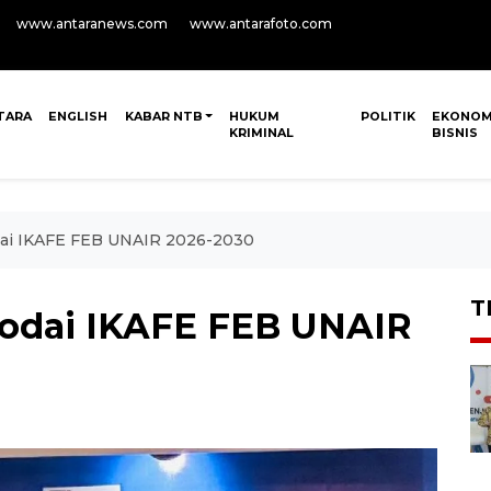
www.antaranews.com
www.antarafoto.com
TARA
ENGLISH
KABAR NTB
HUKUM
POLITIK
EKONOM
KRIMINAL
BISNIS
dai IKAFE FEB UNAIR 2026-2030
T
kodai IKAFE FEB UNAIR