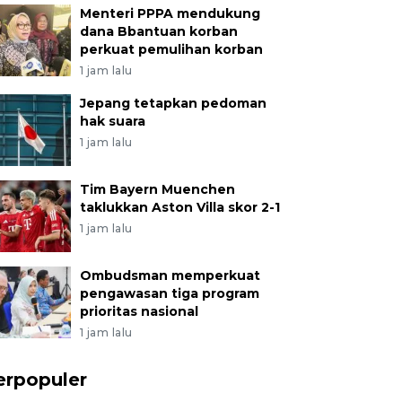
Menteri PPPA mendukung
dana Bbantuan korban
perkuat pemulihan korban
1 jam lalu
Jepang tetapkan pedoman
hak suara
1 jam lalu
Tim Bayern Muenchen
taklukkan Aston Villa skor 2-1
1 jam lalu
Ombudsman memperkuat
pengawasan tiga program
prioritas nasional
1 jam lalu
erpopuler