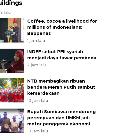
uildings
am lalu
Coffee, cocoa a livelihood for
millions of Indonesians:
Bappenas
1 jam lalu
INDEF sebut PFII syariah
menjadi daya tawar pembeda
2 jam lalu
NTB membagikan ribuan
bendera Merah Putih sambut
kemerdekaan
10 jam lalu
Bupati Sumbawa mendorong
perempuan dan UMKM jadi
motor penggerak ekonomi
10 jam lalu