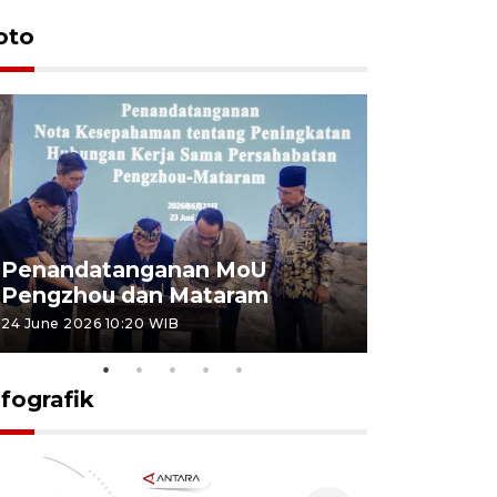
oto
Penandatanganan MoU
Penanda
Pengzhou dan Mataram
Pengzhou
24 June 2026 10:20 WIB
23 June 2026 
nfografik