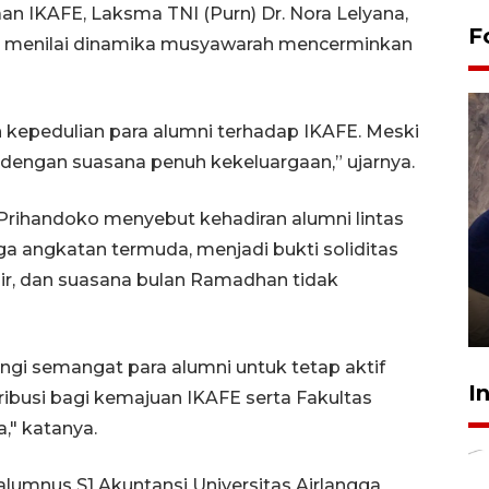
n IKAFE, Laksma TNI (Purn) Dr. Nora Lelyana,
F
ra, menilai dinamika musyawarah mencerminkan
epedulian para alumni terhadap IKAFE. Meski
 dengan suasana penuh kekeluargaan,” ujarnya.
 Prihandoko menyebut kehadiran alumni lintas
ga angkatan termuda, menjadi bukti soliditas
Sidang putusan terdakwa
adir, dan suasana bulan Ramadhan tidak
pembunuhan Brigadir Nurhadi
10 March 2026 12:55 WIB
i semangat para alumni untuk tetap aktif
I
ribusi bagi kemajuan IKAFE serta Fakultas
," katanya.
 alumnus S1 Akuntansi Universitas Airlangga