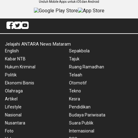
Unduh Mobile Apps untuk iOS dan Android
Jelajahi ANTARA News Mataram
English
Sepakbola
Kabar NTB
Tajuk
Hukum Kriminal
Ruang Ramadhan
Politik
Telaah
Ekonomi Bisnis
Otomotif
Olahraga
Tekno
Artikel
Kesra
Lifestyle
Pendidikan
Nasional
Budaya Pariwisata
Nusantara
Suara Publik
Foto
Internasional