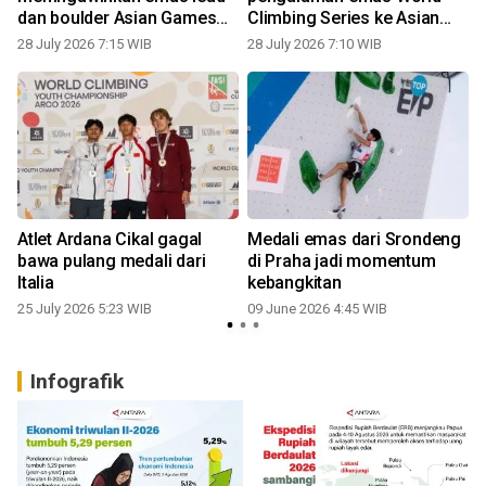
dan boulder Asian Games
Climbing Series ke Asian
2026
Games
28 July 2026 7:15 WIB
28 July 2026 7:10 WIB
Atlet Ardana Cikal gagal
Medali emas dari Srondeng
bawa pulang medali dari
di Praha jadi momentum
Italia
kebangkitan
25 July 2026 5:23 WIB
09 June 2026 4:45 WIB
Infografik