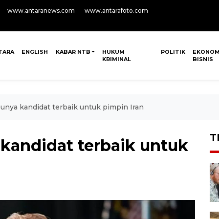
www.antaranews.com
www.antarafoto.com
TARA
ENGLISH
KABAR NTB
HUKUM
POLITIK
EKONOM
KRIMINAL
BISNIS
unya kandidat terbaik untuk pimpin Iran
T
kandidat terbaik untuk