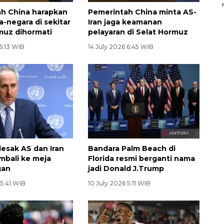
h China harapkan
Pemerintah China minta AS-
a-negara di sekitar
Iran jaga keamanan
muz dihormati
pelayaran di Selat Hormuz
 6:13 WIB
14 July 2026 6:45 WIB
sak AS dan Iran
Bandara Palm Beach di
mbali ke meja
Florida resmi berganti nama
gan
jadi Donald J.Trump
 5:41 WIB
10 July 2026 5:11 WIB