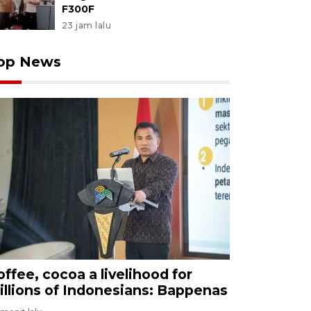
F300F
23 jam lalu
op News
offee, cocoa a livelihood for
illions of Indonesians: Bappenas