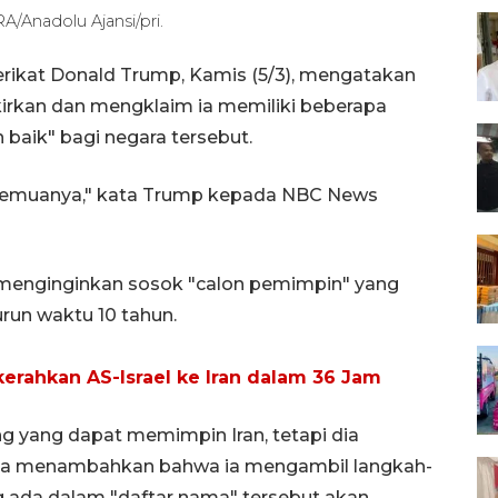
/Anadolu Ajansi/pri.
erikat Donald Trump, Kamis (5/3), mengatakan
gkirkan dan mengklaim ia memiliki beberapa
baik" bagi negara tersebut.
semuanya," kata Trump kepada NBC News
menginginkan sosok "calon pemimpin" yang
un waktu 10 tahun.
erahkan AS-Israel ke Iran dalam 36 Jam
 yang dapat memimpin Iran, tetapi dia
Ia menambahkan bahwa ia mengambil langkah-
 ada dalam "daftar nama" tersebut akan