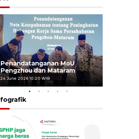
Penandatanganan MoU
Penanda
Pengzhou dan Mataram
Pengzhou
24 June 2026 10:20 WIB
23 June 2026 
nfografik