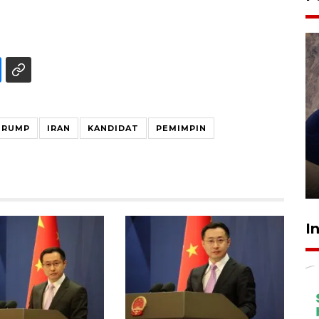
TRUMP
IRAN
KANDIDAT
PEMIMPIN
Sidang putusan terdakwa
pembunuhan Brigadir Nurhadi
10 March 2026 12:55 WIB
I