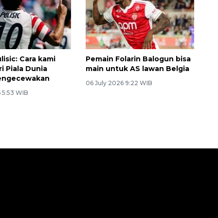
132 ribu keluarga graduasi dari
kemiskinan
isic: Cara kami
Pemain Folarin Balogun bisa
i Piala Dunia
main untuk AS lawan Belgia
engecewakan
06 July 2026 9:22 WIB
6 5:53 WIB