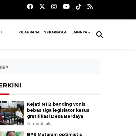
I
OLAHRAGA
SEPAKBOLA
LAINNYA
ngga
ERKINI
Kejati NTB banding vonis
bebas tiga legislator kasus
gratifikasi Desa Berdaya
16 menit lalu
BPS Mataram optimistis