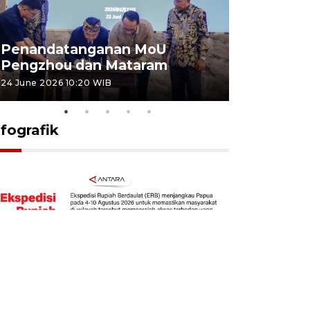
Penandatanganan MoU
Penanda
Pengzhou dan Mataram
Pengzhou
24 June 2026 10:20 WIB
23 June 2026 
nfografik