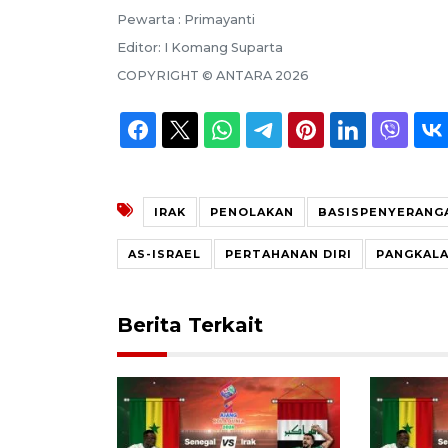
Pewarta :
Primayanti
Editor:
I Komang Suparta
COPYRIGHT ©
ANTARA
2026
IRAK
PENOLAKAN
BASISPENYERANG
AS-ISRAEL
PERTAHANAN DIRI
PANGKALA
Berita Terkait