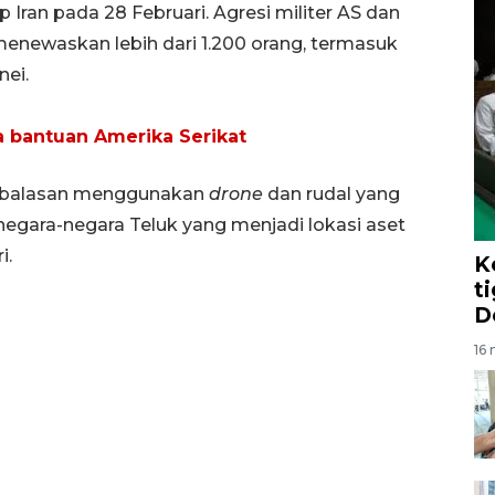
ran pada 28 Februari. Agresi militer AS dan
 menewaskan lebih dari 1.200 orang, termasuk
nei.
pa bantuan Amerika Serikat
 balasan menggunakan
drone
dan rudal yang
a negara-negara Teluk yang menjadi lokasi aset
i.
K
ti
D
16 