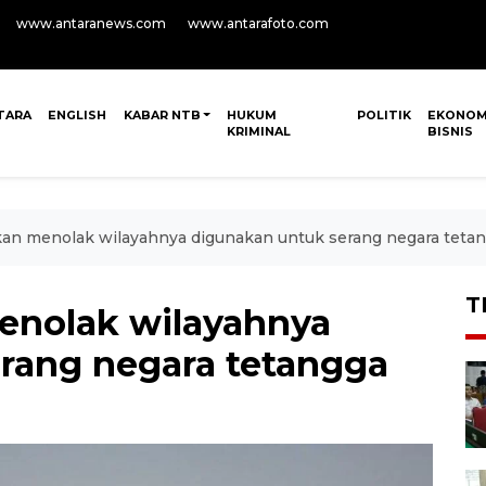
www.antaranews.com
www.antarafoto.com
TARA
ENGLISH
KABAR NTB
HUKUM
POLITIK
EKONOM
KRIMINAL
BISNIS
an menolak wilayahnya digunakan untuk serang negara teta
T
enolak wilayahnya
rang negara tetangga