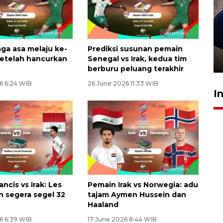
Sidang putusan terdakwa
pembunuhan Brigadir Nurhadi
aga asa melaju ke-
Prediksi susunan pemain
setelah hancurkan
Senegal vs Irak, kedua tim
10 March 2026 12:55 WIB
berburu peluang terakhir
6 6:24 WIB
26 June 2026 11:33 WIB
I
ncis vs Irak: Les
Pemain Irak vs Norwegia: adu
n segera segel 32
tajam Aymen Hussein dan
Haaland
6 6:39 WIB
17 June 2026 8:44 WIB