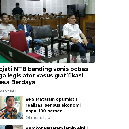
ejati NTB banding vonis bebas
ga legislator kasus gratifikasi
esa Berdaya
menit lalu
BPS Mataram optimistis
realisasi sensus ekonomi
capai 100 persen
26 menit lalu
Pemkot Mataram jamin elpiji