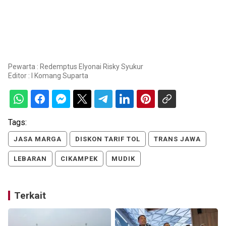
Pewarta : Redemptus Elyonai Risky Syukur
Editor :
I Komang Suparta
Tags:
JASA MARGA
DISKON TARIF TOL
TRANS JAWA
LEBARAN
CIKAMPEK
MUDIK
Terkait