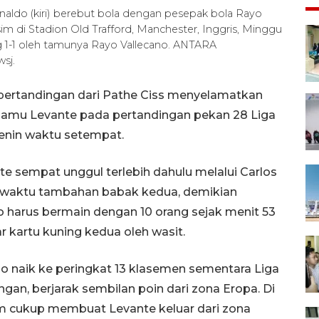
aldo (kiri) berebut bola dengan pesepak bola Rayo
im di Stadion Old Trafford, Manchester, Inggris, Minggu
g 1-1 oleh tamunya Rayo Vallecano. ANTARA
sj.
 pertandingan dari Pathe Ciss menyelamatkan
njamu Levante pada pertandingan pekan 28 Liga
 Senin waktu setempat.
e sempat unggul terlebih dahulu melalui Carlos
i waktu tambahan babak kedua, demikian
ano harus bermain dengan 10 orang sejak menit 53
 kartu kuning kedua oleh wasit.
o naik ke peringkat 13 klasemen sementara Liga
gan, berjarak sembilan poin dari zona Eropa. Di
lum cukup membuat Levante keluar dari zona