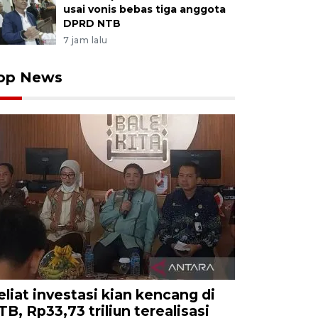
usai vonis bebas tiga anggota
DPRD NTB
7 jam lalu
op News
eliat investasi kian kencang di
TB, Rp33,73 triliun terealisasi