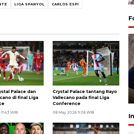
NTE
LIGA SPANYOL
CARLOS ESPI
F
Sidang putusan terdakwa
pembunuhan Brigadir Nurhadi
ystal Palace dan
Crystal Palace tantang Rayo
10 March 2026 12:55 WIB
cano di final Liga
Vallecano pada final Liga
ce
Conference
 11:43 WIB
08 May 2026 9:06 WIB
I