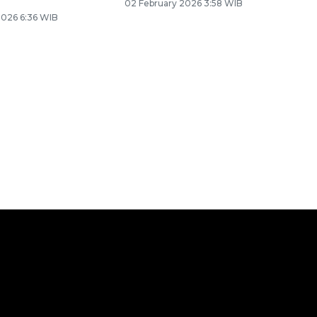
02 February 2026 3:58 WIB
2026 6:36 WIB
Memberantas kejahatan
jalanan Jakarta