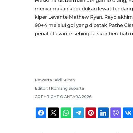
Meski harus bermain dengan 10 orang, 
menyamakan kedudukan lewat tendangan
kiper Levante Mathew Ryan. Rayo akhi
90+4 melalui gol yang dicetak Pathe Cis
penalti Levante sehingga skor berubah me
Pewarta :
Aldi Sultan
Editor:
I Komang Suparta
COPYRIGHT ©
ANTARA
2026