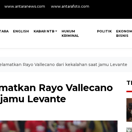
www.antaranews.com
www.antarafoto.com
TARA
ENGLISH
KABAR NTB
HUKUM
POLITIK
EKONOM
KRIMINAL
BISNIS
lamatkan Rayo Vallecano dari kekalahan saat jamu Levante
T
matkan Rayo Vallecano
 jamu Levante