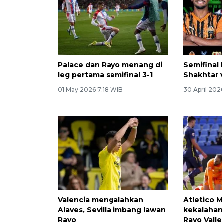
Palace dan Rayo menang di
Semifinal
leg pertama semifinal 3-1
Shakhtar 
01 May 2026 7:18 WIB
30 April 202
Valencia mengalahkan
Atletico M
Alaves, Sevilla imbang lawan
kekalahan
Rayo
Rayo Vall