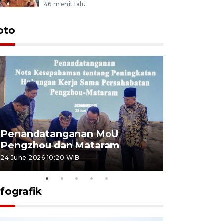
46 menit lalu
oto
Penandatanganan MoU
Penanda
Pengzhou dan Mataram
Pengzhou
24 June 2026 10:20 WIB
23 June 2026 
nfografik