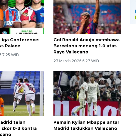
 Liga Conference:
Gol Ronald Araujo membawa
vs Palace
Barcelona menang 1-0 atas
Rayo Vallecano
6 7:25 WIB
23 March 2026 6:27 WIB
adrid telan
Pemain Kylian Mbappe antar
 skor 0-3 kontra
Madrid taklukkan Vallecano
ecano