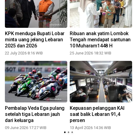
KPK menduga Bupati Lobar
Ribuan anak yatim Lombok
minta uang jelang Lebaran
Tengah mendapat santunan
2025 dan 2026
10 Muharam1448 H
0
22 July 2026 8:16 WIB
25 June 2026 18:32 WIB
a
Pembalap Veda Ega pulang
Kepuasan pelanggan KAI
h
setelah tiga Lebaran jauh
saat balik Lebaran 91,4
dari keluarga
persen
09 June 2026 17:27 WIB
13 April 2026 14:36 WIB
0