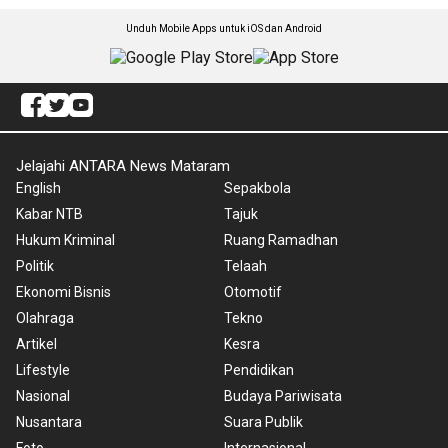
Unduh Mobile Apps untuk iOS dan Android
Jelajahi ANTARA News Mataram
English
Sepakbola
Kabar NTB
Tajuk
Hukum Kriminal
Ruang Ramadhan
Politik
Telaah
Ekonomi Bisnis
Otomotif
Olahraga
Tekno
Artikel
Kesra
Lifestyle
Pendidikan
Nasional
Budaya Pariwisata
Nusantara
Suara Publik
Foto
Internasional