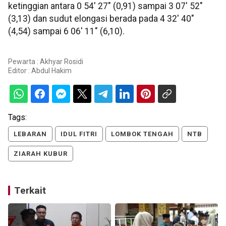
ketinggian antara 0 54' 27" (0,91) sampai 3 07' 52"
(3,13) dan sudut elongasi berada pada 4 32' 40"
(4,54) sampai 6 06' 11" (6,10).
Pewarta : Akhyar Rosidi
Editor :
Abdul Hakim
Tags:
LEBARAN
IDUL FITRI
LOMBOK TENGAH
NTB
ZIARAH KUBUR
Terkait