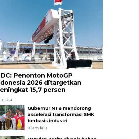
TDC: Penonton MotoGP
ndonesia 2026 ditargetkan
eningkat 15,7 persen
am lalu
Gubernur NTB mendorong
akselerasi transformasi SMK
berbasis industri
8 jam lalu