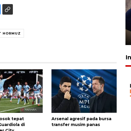
Sidang putusan terdakwa
pembunuhan Brigadir Nurhadi
T HORMUZ
10 March 2026 12:55 WIB
I
osok tepat
Arsenal agresif pada bursa
uardiola di
transfer musim panas
r City