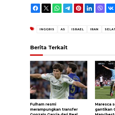
INGGRIS
AS
ISRAEL
IRAN
SELA
Berita Terkait
Fulham resmi
Maresca s
merampungkan transfer
gantikan G
Gonzalo Garcia dari Real
Mancheste