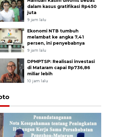
Hamdan Kasim divonis bebas
dalam kasus gratifikasi Rp450
juta
9 jam lalu
Ekonomi NTB tumbuh
melambat ke angka 7,41
persen, ini penyebabnya
9 jam lalu
DPMPTSP: Realisasi investasi
di Mataram capai Rp736,86
miliar lebih
10 jam lalu
oto