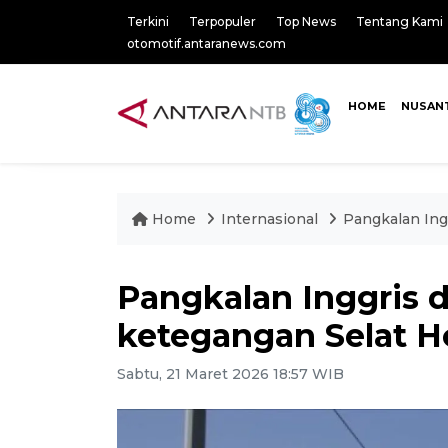
Terkini
Terpopuler
Top News
Tentang Kami
otomotif.antaranews.com
HOME
NUSAN
Home
Internasional
Pangkalan Ing
Pangkalan Inggris 
ketegangan Selat 
Sabtu, 21 Maret 2026 18:57 WIB