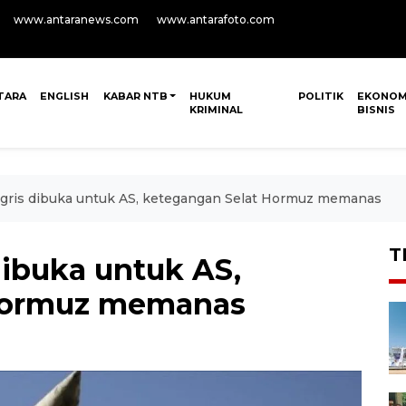
www.antaranews.com
www.antarafoto.com
TARA
ENGLISH
KABAR NTB
HUKUM
POLITIK
EKONOM
KRIMINAL
BISNIS
gris dibuka untuk AS, ketegangan Selat Hormuz memanas
T
dibuka untuk AS,
Hormuz memanas