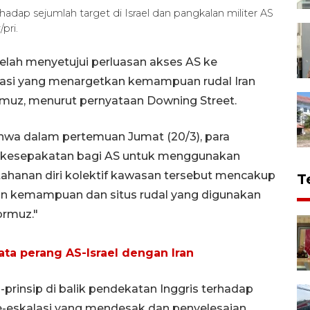
erhadap sejumlah target di Israel dan pangkalan militer AS
pri.
elah menyetujui perluasan akses AS ke
rasi yang menargetkan kemampuan rudal Iran
muz, menurut pernyataan Downing Street.
wa dalam pertemuan Jumat (20/3), para
 kesepakatan bagi AS untuk menggunakan
ahanan diri kolektif kawasan tersebut mencakup
T
an kemampuan dan situs rudal yang digunakan
ormuz."
ta perang AS-Israel dengan Iran
rinsip di balik pendekatan Inggris terhadap
e-eskalasi yang mendesak dan penyelesaian