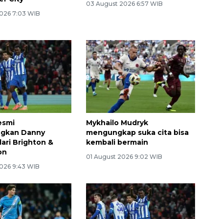
03 August 2026 6:57 WIB
026 7:03 WIB
esmi
Mykhailo Mudryk
gkan Danny
mengungkap suka cita bisa
ari Brighton &
kembali bermain
on
01 August 2026 9:02 WIB
026 9:43 WIB
Belanja turis asing beri angin
segar bagi ekonomi