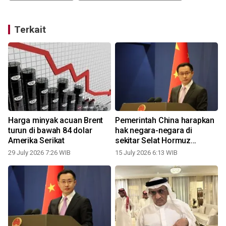
Terkait
Harga minyak acuan Brent
Pemerintah China harapkan
turun di bawah 84 dolar
hak negara-negara di
Amerika Serikat
sekitar Selat Hormuz
dihormati
29 July 2026 7:26 WIB
15 July 2026 6:13 WIB
1