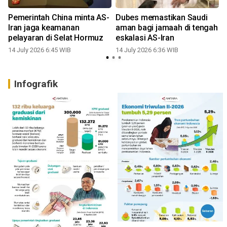
Pemerintah China minta AS-
Dubes memastikan Saudi
Iran jaga keamanan
aman bagi jamaah di tengah
pelayaran di Selat Hormuz
eskalasi AS-Iran
14 July 2026 6:45 WIB
14 July 2026 6:36 WIB
1
Infografik