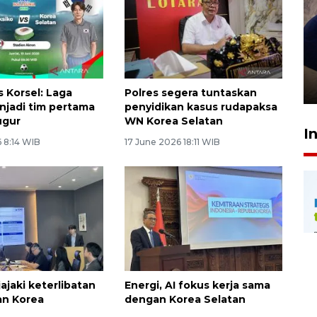
Sidang putusan terdakwa
pembunuhan Brigadir Nurhadi
10 March 2026 12:55 WIB
s Korsel: Laga
Polres segera tuntaskan
njadi tim pertama
penyidikan kasus rudapaksa
ugur
WN Korea Selatan
I
 8:14 WIB
17 June 2026 18:11 WIB
ajaki keterlibatan
Energi, AI fokus kerja sama
an Korea
dengan Korea Selatan