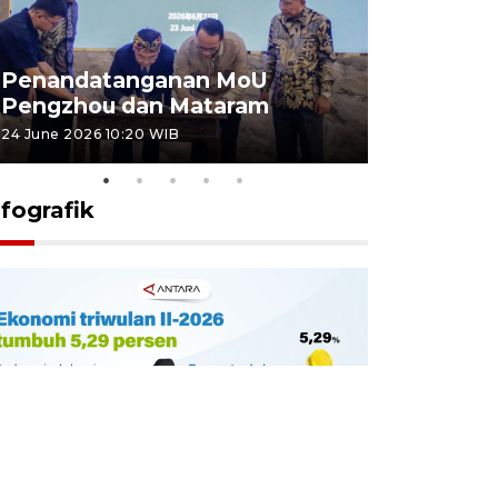
Penandatanganan MoU
Penanda
Pengzhou dan Mataram
Pengzhou
24 June 2026 10:20 WIB
23 June 2026 
nfografik