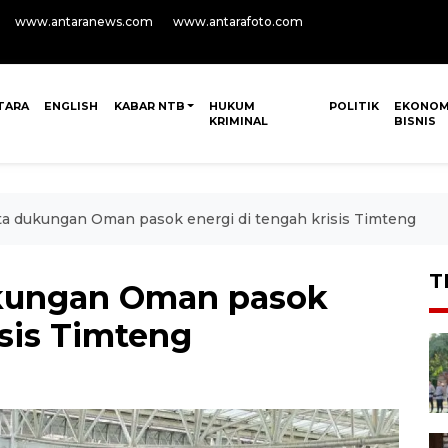
www.antaranews.com
www.antarafoto.com
TARA
ENGLISH
KABAR NTB
HUKUM
POLITIK
EKONOM
KRIMINAL
BISNIS
a dukungan Oman pasok energi di tengah krisis Timteng
T
kungan Oman pasok
isis Timteng