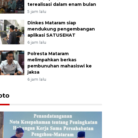
terealisasi dalam enam bulan
5 jam lalu
Dinkes Mataram siap
mendukung pengembangan
aplikasi SATUSEHAT
6 jam lalu
Polresta Mataram
melimpahkan berkas
pembunuhan mahasiswi ke
jaksa
6 jam lalu
oto