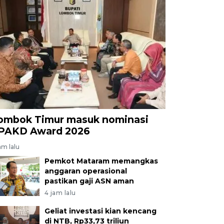
ombok Timur masuk nominasi
PAKD Award 2026
am lalu
Pemkot Mataram memangkas
anggaran operasional
pastikan gaji ASN aman
4 jam lalu
Geliat investasi kian kencang
di NTB, Rp33,73 triliun