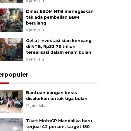
5 jam lalu
Dinas ESDM NTB menegaskan
tak ada pembelian BBM
berulang
5 jam lalu
Geliat investasi kian kencang
di NTB, Rp33,73 triliun
terealisasi dalam enam bulan
5 jam lalu
erpopuler
Bantuan pangan beras
disalurkan untuk tiga bulan
14 jam lalu
Tiket MotoGP Mandalika baru
terjual 42 persen, target 150