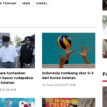
UR TENGAH
IRAN
ISRAEL
tara tuntaskan
Indonesia tumbang skor 0-3
F
n kasus rudapaksa
dari Korea Selatan
 Selatan
22 June 2026 6:57 WIB
6 15:28 WIB