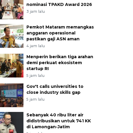
nominasi TPAKD Award 2026
3 jam lalu
Pemkot Mataram memangkas
anggaran operasional
pastikan gaji ASN aman
4 jam lalu
Menperin berikan tiga arahan
demi perkuat ekosistem
startup RI
5 jam lalu
Gov't calls universities to
close industry skills gap
5 jam lalu
Sebanyak 40 ribu liter air
didistribusikan untuk 741 KK
di Lamongan-Jatim