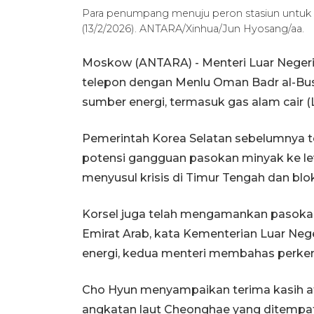
Para penumpang menuju peron stasiun untuk m
(13/2/2026). ANTARA/Xinhua/Jun Hyosang/aa.
Moskow (ANTARA) - Menteri Luar Neger
telepon dengan Menlu Oman Badr al-
sumber energi, termasuk gas alam cair 
Pemerintah Korea Selatan sebelumnya 
potensi gangguan pasokan minyak ke lev
menyusul krisis di Timur Tengah dan blo
Korsel juga telah mengamankan pasokan p
Emirat Arab, kata Kementerian Luar Neger
energi, kedua menteri membahas perkem
Cho Hyun menyampaikan terima kasih a
angkatan laut Cheonghae yang ditempat