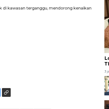
k di kawasan terganggu, mendorong kenaikan
L
T
3 j