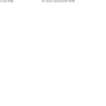
 4:06 WIB
10 June 2026 6:09 WIB
Memberantas kejahatan
jalanan Jakarta