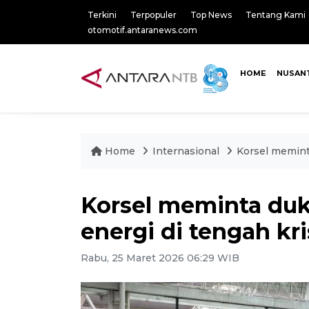
Terkini
Terpopuler
Top News
Tentang Kami
otomotif.antaranews.com
HOME
NUSAN
Home
Internasional
Korsel memint
Korsel meminta du
energi di tengah kr
Rabu, 25 Maret 2026 06:29 WIB