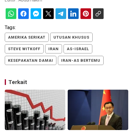
Tags:
AMERIKA SERIKAT
UTUSAN KHUSUS
STEVE WITKOFF
IRAN
AS-ISRAEL
KESEPAKATAN DAMAI
IRAN-AS BERTEMU
Terkait