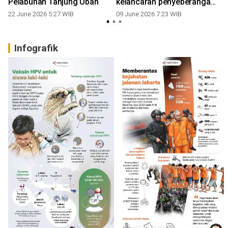
Pelabuhan Tanjung Uban
kelancaran penyeberangan-
logistik
22 June 2026 5:27 WIB
09 June 2026 7:23 WIB
Infografik