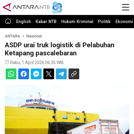
English
Kabar NTB
Hukum Kriminal
Politik
Ekonomi 
ANTARA
Nasional
ASDP urai truk logistik di Pelabuhan
Ketapang pascalebaran
Rabu, 1 April 2026 06:35 WIB