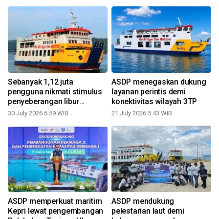
Sebanyak 1,12 juta
ASDP menegaskan dukung
pengguna nikmati stimulus
layanan perintis demi
penyeberangan libur
konektivitas wilayah 3TP
sekolah
30 July 2026 6:59 WIB
21 July 2026 5:43 WIB
ASDP memperkuat maritim
ASDP mendukung
Kepri lewat pengembangan
pelestarian laut demi