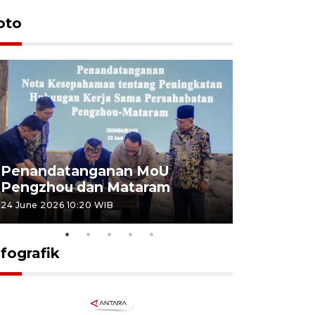
oto
Penandatanganan MoU
Penanda
Pengzhou dan Mataram
Pengzhou
24 June 2026 10:20 WIB
23 June 2026 
nfografik