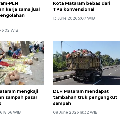
ram-PLN
Kota Mataram bebas dari
n kerja sama jual
TPS konvensional
pengolahan
13 June 2026 5:07 WIB
Vaksin HPV untuk siswa laki-
6 6:02 WIB
laki
ataram mengkaji
DLH Mataram mendapat
an sampah pasar
tambahan truk pengangkut
s
sampah
6 18:36 WIB
08 June 2026 18:32 WIB