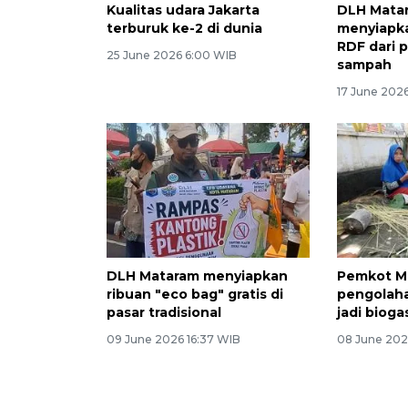
Kualitas udara Jakarta
DLH Mata
terburuk ke-2 di dunia
menyiapka
RDF dari 
25 June 2026 6:00 WIB
sampah
17 June 202
DLH Mataram menyiapkan
Pemkot M
ribuan "eco bag" gratis di
pengolah
pasar tradisional
jadi bioga
09 June 2026 16:37 WIB
08 June 202