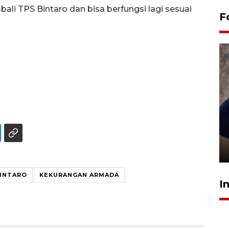
i TPS Bintaro dan bisa berfungsi lagi sesuai
F
Sidang putusan terdakwa
pembunuhan Brigadir Nurhadi
10 March 2026 12:55 WIB
BINTARO
KEKURANGAN ARMADA
I