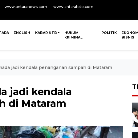
www.antaranews.com
www.antarafoto.com
TARA
ENGLISH
KABAR NTB
HUKUM
POLITIK
EKONOM
KRIMINAL
BISNIS
mada jadi kendala penanganan sampah di Mataram
T
a jadi kendala
h di Mataram