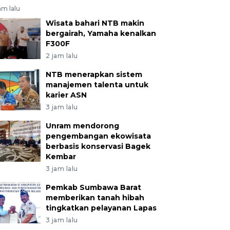
am lalu
Wisata bahari NTB makin
bergairah, Yamaha kenalkan
F300F
2 jam lalu
NTB menerapkan sistem
manajemen talenta untuk
karier ASN
3 jam lalu
Unram mendorong
pengembangan ekowisata
berbasis konservasi Bagek
Kembar
3 jam lalu
Pemkab Sumbawa Barat
memberikan tanah hibah
tingkatkan pelayanan Lapas
3 jam lalu