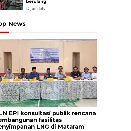
berulang
13 jam lalu
op News
LN EPI konsultasi publik rencana
embangunan fasilitas
enyimpanan LNG di Mataram