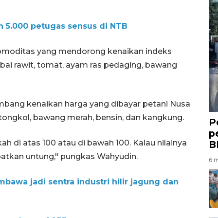
 5.000 petugas sensus di NTB
komoditas yang mendorong kenaikan indeks
abai rawit, tomat, ayam ras pedaging, bawang
bang kenaikan harga yang dibayar petani Nusa
, tongkol, bawang merah, bensin, dan kangkung.
P
p
kah di atas 100 atau di bawah 100. Kalau nilainya
B
apatkan untung," pungkas Wahyudin.
6 m
bawa jadi sentra industri hilir jagung dan