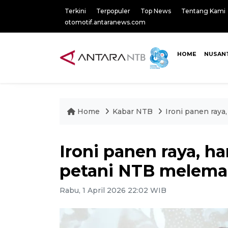
Terkini
Terpopuler
Top News
Tentang Kami
otomotif.antaranews.com
HOME
NUSAN
Home
Kabar NTB
Ironi panen ray
Ironi panen raya, h
petani NTB melem
Rabu, 1 April 2026 22:02 WIB