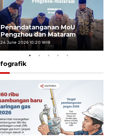
Penandatanganan MoU
Penanda
Pengzhou dan Mataram
Pengzhou
24 June 2026 10:20 WIB
23 June 2026 
nfografik