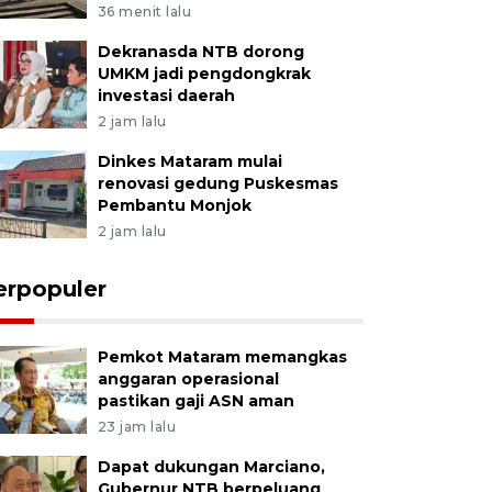
36 menit lalu
Dekranasda NTB dorong
UMKM jadi pengdongkrak
investasi daerah
2 jam lalu
Dinkes Mataram mulai
renovasi gedung Puskesmas
Pembantu Monjok
2 jam lalu
erpopuler
Pemkot Mataram memangkas
anggaran operasional
pastikan gaji ASN aman
23 jam lalu
Dapat dukungan Marciano,
Gubernur NTB berpeluang