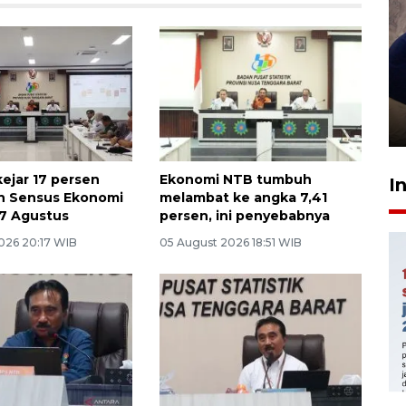
Sidang putusan terdakwa
pembunuhan Brigadir Nurhadi
10 March 2026 12:55 WIB
ejar 17 persen
Ekonomi NTB tumbuh
I
n Sensus Ekonomi
melambat ke angka 7,41
7 Agustus
persen, ini penyebabnya
026 20:17 WIB
05 August 2026 18:51 WIB