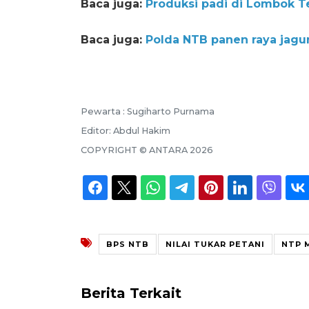
Baca juga:
Produksi padi di Lombok T
Baca juga:
Polda NTB panen raya jagu
Pewarta :
Sugiharto Purnama
Editor:
Abdul Hakim
COPYRIGHT ©
ANTARA
2026
BPS NTB
NILAI TUKAR PETANI
NTP 
Berita Terkait