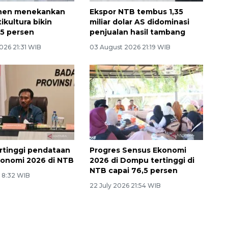
nen menekankan
Ekspor NTB tembus 1,35
ikultura bikin
miliar dolar AS didominasi
35 persen
penjualan hasil tambang
026 21:31 WIB
03 August 2026 21:19 WIB
rtinggi pendataan
Progres Sensus Ekonomi
onomi 2026 di NTB
2026 di Dompu tertinggi di
NTB capai 76,5 persen
6 8:32 WIB
22 July 2026 21:54 WIB
Ekonomi triwulan II-2026
tumbuh 5,29 persen