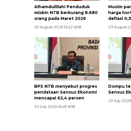
Alhamdulillah! Penduduk
Musim pa
miskin NTB berkurang 8.680
harga hort
orang pada Maret 2026
deflasi 0,
05 August 2026 16:22 WIB
03 August 2
BPS NTB menyebut progres
Dompu te
pendataan Sensus Ekonomi
Sensus Ek
mencapai 62,4 persen
23 July 202
23 July 2026 16:48 WIB