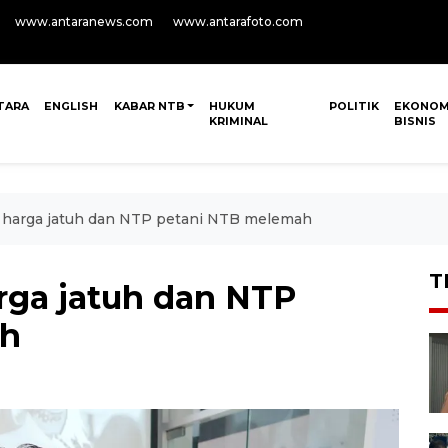
www.antaranews.com
www.antarafoto.com
TARA
ENGLISH
KABAR NTB
HUKUM
POLITIK
EKONOM
KRIMINAL
BISNIS
a, harga jatuh dan NTP petani NTB melemah
T
arga jatuh dan NTP
ah