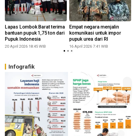
Lapas Lombok Barat terima
Empat negara menjalin
-
bantuan pupuk 1,75 ton dari
komunikasi untuk impor
Pupuk Indonesia
pupuk urea dari RI
20 April 2026 18:45 WIB
16 April 2026 7:41 WIB
0
Infografik