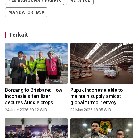
PEMBANGUNAN PABRIK
METANOL
MANDATORI B50
Terkait
Bontang to Brisbane: How
Pupuk Indonesia able to
Indonesia's fertilizer
maintain supply amidst
secures Aussie crops
global turmoil: envoy
0
24 June 2026 20:12 WIB
02 May 2026 18:05 WIB