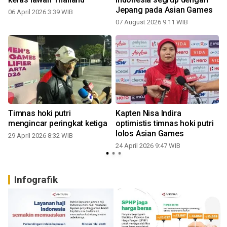
Jepang pada Asian Games
06 April 2026 3:39 WIB
1
07 August 2026 9:11 WIB
Timnas hoki putri
Kapten Nisa Indira
mengincar peringkat ketiga
optimistis timnas hoki putri
lolos Asian Games
29 April 2026 8:32 WIB
24 April 2026 9:47 WIB
0
Infografik