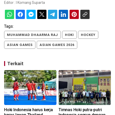
Editor :
I Komang Suparta
Tags:
MUHAMMAD DHAARMA RAJ
HOKI
HOCKEY
ASIAN GAMES
ASIAN GAMES 2026
Terkait
Hoki Indonesia harus kerja
Timnas Hoki putra-putri
keras lawan Thailand
Indonesia segrup dengan