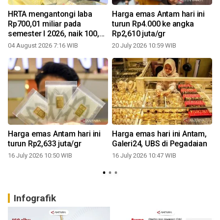
n
HRTA mengantongi laba
Harga emas Antam hari ini
Rp700,01 miliar pada
turun Rp4.000 ke angka
semester I 2026, naik 100,86
Rp2,610 juta/gr
1
persen
04 August 2026 7:16 WIB
20 July 2026 10:59 WIB
Harga emas Antam hari ini
Harga emas hari ini Antam,
turun Rp2,633 juta/gr
Galeri24, UBS di Pegadaian
16 July 2026 10:50 WIB
16 July 2026 10:47 WIB
0
Infografik