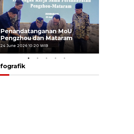
Penandatanganan MoU
Penanda
Pengzhou dan Mataram
Pengzhou
24 June 2026 10:20 WIB
23 June 2026 
nfografik