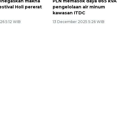
enegaskan makna
PLN memasok daya 865 kVA
stival Holi pererat
pengelolaan air minum
kawasan ITDC
26 5:12 WIB
13 December 2025 5:26 WIB
Ekonomi triwulan II-2026
tumbuh 5,29 persen