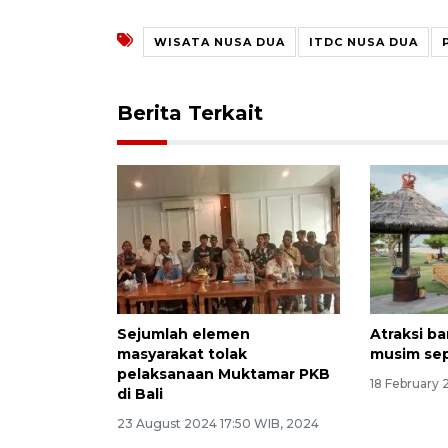
WISATA NUSA DUA
ITDC NUSA DUA
Berita Terkait
Sejumlah elemen
Atraksi ba
masyarakat tolak
musim sep
pelaksanaan Muktamar PKB
18 February
di Bali
23 August 2024 17:50 WIB, 2024