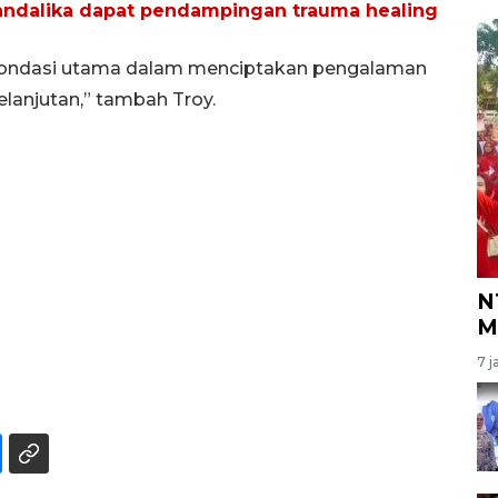
andalika dapat pendampingan trauma healing
ondasi utama dalam menciptakan pengalaman
lanjutan,” tambah Troy.
N
M
7 j