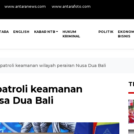
www.antaranews.com
www.antarafoto.com
TARA
ENGLISH
KABAR NTB
HUKUM
POLITIK
EKONOM
KRIMINAL
BISNIS
atroli keamanan wilayah perairan Nusa Dua Bali
T
atroli keamanan
sa Dua Bali