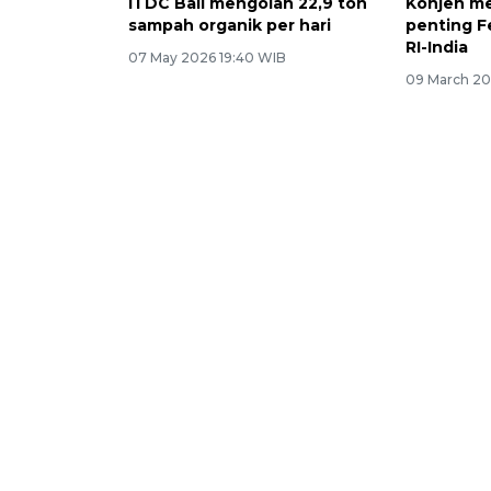
ITDC Bali mengolah 22,9 ton
Konjen m
sampah organik per hari
penting Fe
RI-India
07 May 2026 19:40 WIB
09 March 20