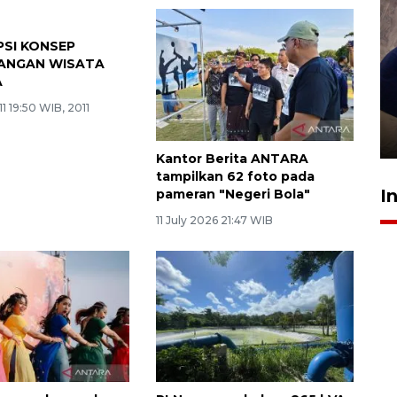
SI KONSEP
ANGAN WISATA
A
Sidang putusan terdakwa
1 19:50 WIB, 2011
pembunuhan Brigadir Nurhadi
10 March 2026 12:55 WIB
Kantor Berita ANTARA
tampilkan 62 foto pada
I
pameran "Negeri Bola"
11 July 2026 21:47 WIB