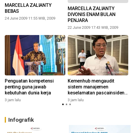
MARCELLA ZALIANTY
MARCELLA ZALIANTY
BEBAS
DIVONIS ENAM BULAN
24 June 2009 11:55 WIB, 2009
PENJARA
3
22 June 2009 17:43 WIB, 2009
Penguatan kompetensi
Kemenhub mengaudit
penting guna jawab
sistem manajemen
kebutuhan dunia kerja
keselamatan pascainsiden
3
KMP Mutiara
3 jam lalu
3 jam lalu
Infografik