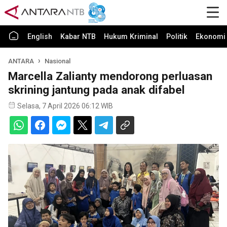
English
Kabar NTB
Hukum Kriminal
Politik
Ekonomi 
ANTARA
Nasional
Marcella Zalianty mendorong perluasan
skrining jantung pada anak difabel
Selasa, 7 April 2026 06:12 WIB