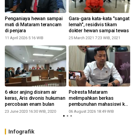
Penganiaya hewan sampai
Gara-gara kata-kata "sangat
mati di Mataram terancam
lemah", residivis tikam
di penjara
dokter hewan sampai tewas
11 April 2026 5:16 WIB
25 March 2021 7:23 WIB, 2021
6 ekor anjing disiram air
Polresta Mataram
keras, Aris divonis hukuman
melimpahkan berkas
percobaan enam bulan
pembunuhan mahasiswi ke
jaksa
23 June 2020 16:30 WIB, 2020
06 August 2026 18:49 WIB
3
Infografik