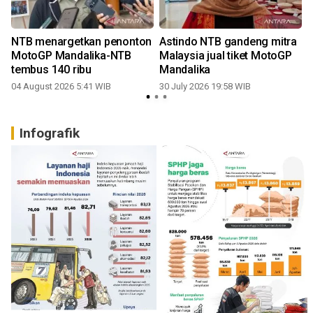
NTB menargetkan penonton
Astindo NTB gandeng mitra
MotoGP Mandalika-NTB
Malaysia jual tiket MotoGP
tembus 140 ribu
Mandalika
04 August 2026 5:41 WIB
30 July 2026 19:58 WIB
2
Infografik