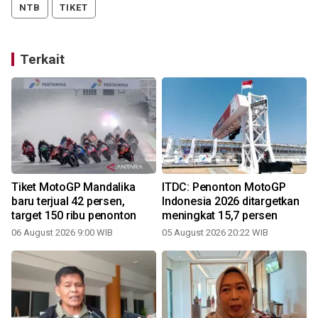
NTB
TIKET
Terkait
Tiket MotoGP Mandalika
ITDC: Penonton MotoGP
baru terjual 42 persen,
Indonesia 2026 ditargetkan
target 150 ribu penonton
meningkat 15,7 persen
06 August 2026 9:00 WIB
05 August 2026 20:22 WIB
3