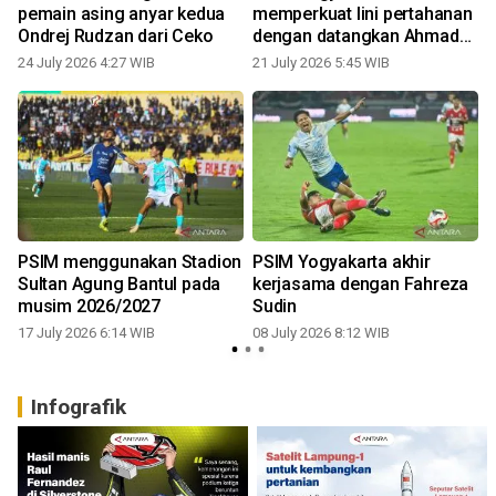
h
pemain asing anyar kedua
memperkuat lini pertahanan
Ondrej Rudzan dari Ceko
dengan datangkan Ahmad
Agung
24 July 2026 4:27 WIB
21 July 2026 5:45 WIB
PSIM menggunakan Stadion
PSIM Yogyakarta akhir
Sultan Agung Bantul pada
kerjasama dengan Fahreza
musim 2026/2027
Sudin
17 July 2026 6:14 WIB
08 July 2026 8:12 WIB
Infografik