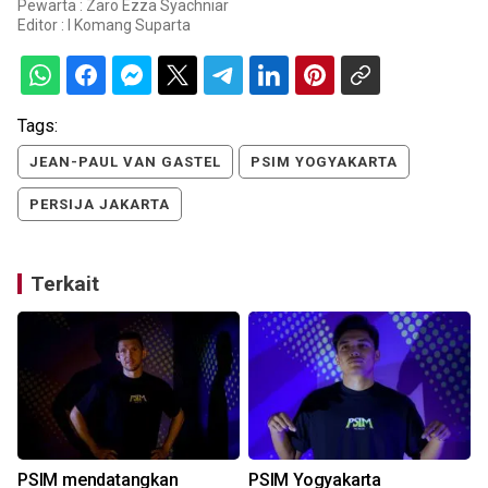
Pewarta : Zaro Ezza Syachniar
Editor :
I Komang Suparta
Tags:
JEAN-PAUL VAN GASTEL
PSIM YOGYAKARTA
PERSIJA JAKARTA
Terkait
PSIM mendatangkan
PSIM Yogyakarta