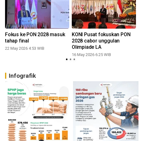
n
Fokus ke PON 2028 masuk
KONI Pusat fokuskan PON
tahap final
2028 cabor unggulan
Olimpiade LA
22 May 2026 4:53 WIB
16 May 2026 6:25 WIB
Infografik