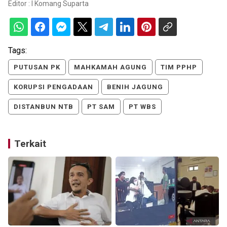
Editor :
I Komang Suparta
Tags:
PUTUSAN PK
MAHKAMAH AGUNG
TIM PPHP
KORUPSI PENGADAAN
BENIH JAGUNG
DISTANBUN NTB
PT SAM
PT WBS
Terkait