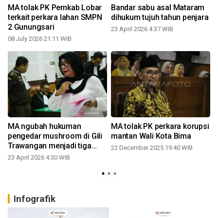
MA tolak PK Pemkab Lobar
Bandar sabu asal Mataram
A
terkait perkara lahan SMPN
dihukum tujuh tahun penjara
2 Gunungsari
23 April 2026 4:37 WIB
08 July 2026 21:11 WIB
2
MA ngubah hukuman
MA tolak PK perkara korupsi
n
pengedar mushroom di Gili
mantan Wali Kota Bima
Trawangan menjadi tiga
22 December 2025 19:40 WIB
tahun
23 April 2026 4:30 WIB
Infografik