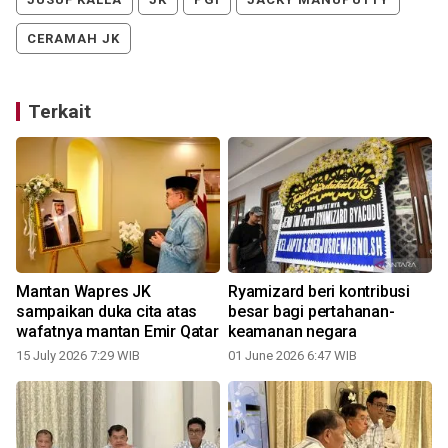
CERAMAH JK
Terkait
Mantan Wapres JK
Ryamizard beri kontribusi
sampaikan duka cita atas
besar bagi pertahanan-
wafatnya mantan Emir Qatar
keamanan negara
15 July 2026 7:29 WIB
01 June 2026 6:47 WIB
0