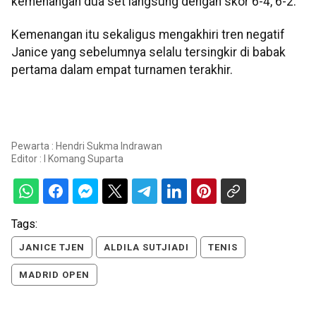
kemenangan dua set langsung dengan skor 6-4, 6-2.
Kemenangan itu sekaligus mengakhiri tren negatif
Janice yang sebelumnya selalu tersingkir di babak
pertama dalam empat turnamen terakhir.
Pewarta : Hendri Sukma Indrawan
Editor :
I Komang Suparta
Tags:
JANICE TJEN
ALDILA SUTJIADI
TENIS
MADRID OPEN