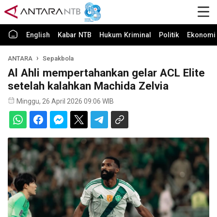
English
Kabar NTB
Hukum Kriminal
Politik
Ekonomi 
ANTARA
Sepakbola
Al Ahli mempertahankan gelar ACL Elite
setelah kalahkan Machida Zelvia
Minggu, 26 April 2026 09:06 WIB