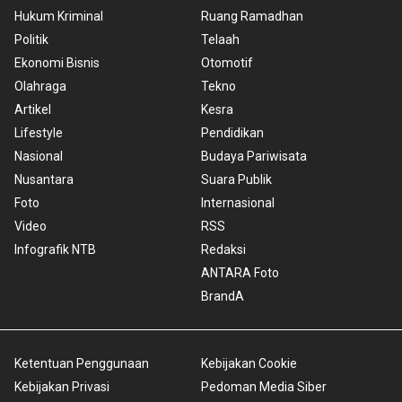
Hukum Kriminal
Ruang Ramadhan
Politik
Telaah
Ekonomi Bisnis
Otomotif
Olahraga
Tekno
Artikel
Kesra
Lifestyle
Pendidikan
Nasional
Budaya Pariwisata
Nusantara
Suara Publik
Foto
Internasional
Video
RSS
Infografik NTB
Redaksi
ANTARA Foto
BrandA
Ketentuan Penggunaan
Kebijakan Cookie
Kebijakan Privasi
Pedoman Media Siber