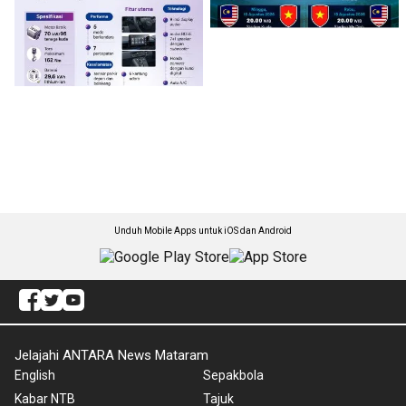
Unduh Mobile Apps untuk iOS dan Android
Jelajahi ANTARA News Mataram
English
Sepakbola
Kabar NTB
Tajuk