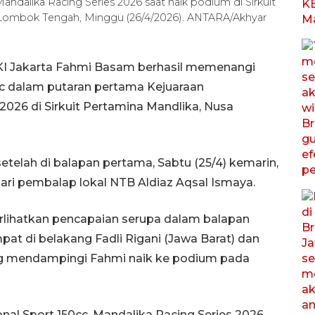
Mandalika Racing Series 2026 saat naik podium di Sirkuit
i Lombok Tengah, Minggu (26/4/2026). ANTARA/Akhyar
KI Jakarta Fahmi Basam berhasil memenangi
cc dalam putaran pertama Kejuaraan
2026 di Sirkuit Pertamina Mandlika, Nusa
etelah di balapan pertama, Sabtu (25/4) kemarin,
 dari pembalap lokal NTB Aldiaz Aqsal Ismaya.
lihatkan pencapaian serupa dalam balapan
mpat di belakang Fadli Rigani (Jawa Barat) dan
yang mendampingi Fahmi naik ke podium pada
onal Sport 150cc, Mandalika Racing Series 2026