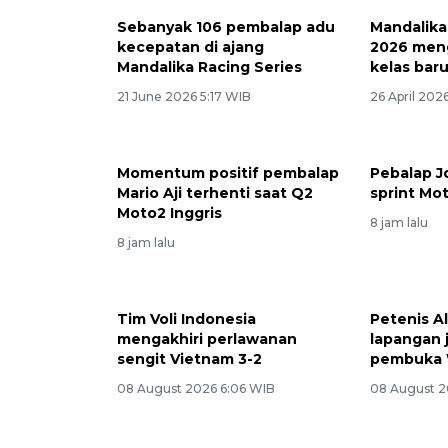
Sebanyak 106 pembalap adu
Mandalika
kecepatan di ajang
2026 men
Mandalika Racing Series
kelas bar
21 June 2026 5:17 WIB
26 April 202
Momentum positif pembalap
Pebalap J
Mario Aji terhenti saat Q2
sprint Mo
Moto2 Inggris
8 jam lalu
8 jam lalu
Tim Voli Indonesia
Petenis Al
mengakhiri perlawanan
lapangan 
sengit Vietnam 3-2
pembuka 
08 August 2026 6:06 WIB
08 August 2