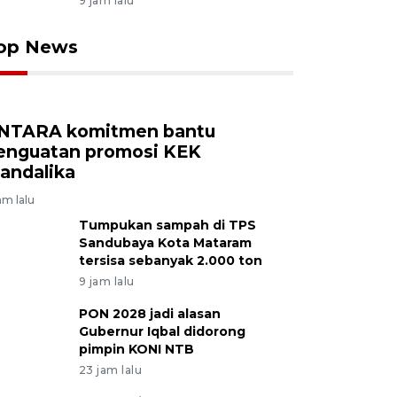
9 jam lalu
op News
NTARA komitmen bantu
enguatan promosi KEK
andalika
am lalu
Tumpukan sampah di TPS
Sandubaya Kota Mataram
tersisa sebanyak 2.000 ton
9 jam lalu
PON 2028 jadi alasan
Gubernur Iqbal didorong
pimpin KONI NTB
23 jam lalu