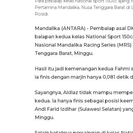
Para pebalap kelas national sport 150cc ajang 
Pertamina Mandalika, Nusa Tenggara Barat d
Rosidi.
Mandalika (ANTARA) - Pembalap asal D
balapan kedua kelas National Sport 150
Nasional Mandalika Racing Series (MRS) 
Tenggara Barat, Minggu.
Hasil itu jadi kemenangan kedua Fahmi s
ia finis dengan marjin hanya 0,081 detik
Sayangnya, Aldiaz tidak mampu memper
kedua. Ia hanya finis sebagai posisi kee
Andi Farid Izdihar (Sulawesi Selatan) 
Minggu.
Selain ketatnya persaingan di kelas Nati