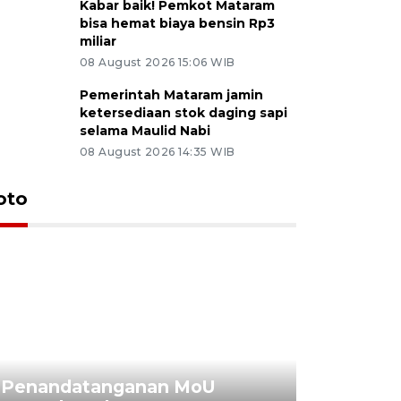
Kabar baik! Pemkot Mataram
bisa hemat biaya bensin Rp3
miliar
08 August 2026 15:06 WIB
Pemerintah Mataram jamin
ketersediaan stok daging sapi
selama Maulid Nabi
08 August 2026 14:35 WIB
oto
Penandatanganan MoU
Penanda