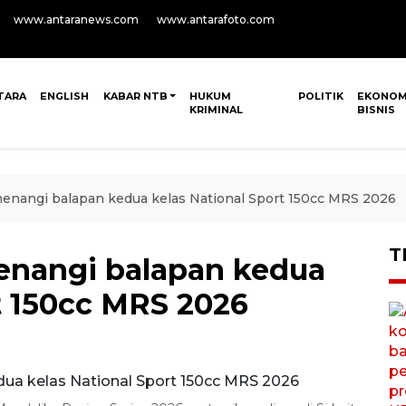
www.antaranews.com
www.antarafoto.com
TARA
ENGLISH
KABAR NTB
HUKUM
POLITIK
EKONOM
KRIMINAL
BISNIS
nangi balapan kedua kelas National Sport 150cc MRS 2026
T
nangi balapan kedua
t 150cc MRS 2026