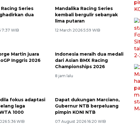
 Racing Series
Mandalika Racing Series
ghadirkan dua
kembali bergulir sebanyak
u
lima putaran
6 7:37 WIB
12 March 2026 5:59 WIB
orge Martin juara
Indonesia meraih dua medali
toGP Inggris 2026
dari Asian BMX Racing
Championships 2026
8 jam lalu
dila fokus adaptasi
Dapat dukungan Marciano,
jelang laga
Gubernur NTB berpeluang
WTA 1000
pimpin KONI NTB
026 5:36 WIB
07 August 2026 16:20 WIB