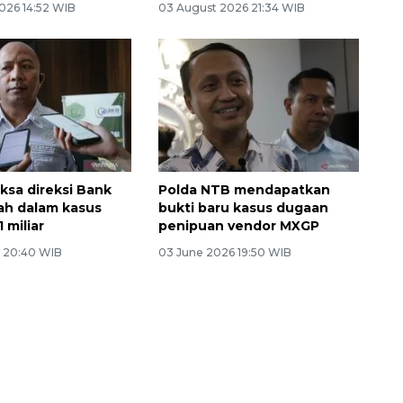
026 14:52 WIB
03 August 2026 21:34 WIB
iksa direksi Bank
Polda NTB mendapatkan
ah dalam kasus
bukti baru kasus dugaan
 miliar
penipuan vendor MXGP
6 20:40 WIB
03 June 2026 19:50 WIB
Awas penipuan berbasis AI