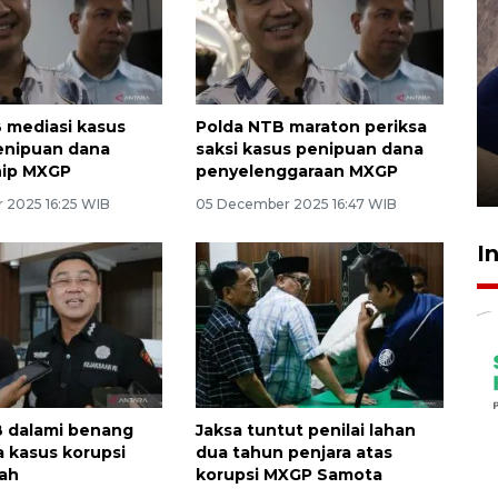
Sidang putusan terdakwa
 mediasi kasus
Polda NTB maraton periksa
pembunuhan Brigadir Nurhadi
enipuan dana
saksi kasus penipuan dana
hip MXGP
penyelenggaraan MXGP
10 March 2026 12:55 WIB
 2025 16:25 WIB
05 December 2025 16:47 WIB
I
B dalami benang
Jaksa tuntut penilai lahan
a kasus korupsi
dua tahun penjara atas
rah
korupsi MXGP Samota