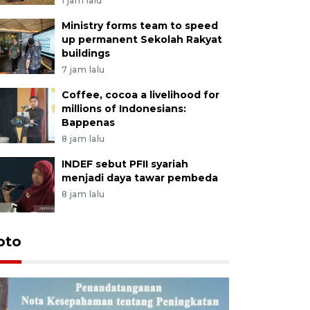
1 jam lalu
Ministry forms team to speed
up permanent Sekolah Rakyat
buildings
7 jam lalu
Coffee, cocoa a livelihood for
millions of Indonesians:
Bappenas
8 jam lalu
INDEF sebut PFII syariah
menjadi daya tawar pembeda
8 jam lalu
oto