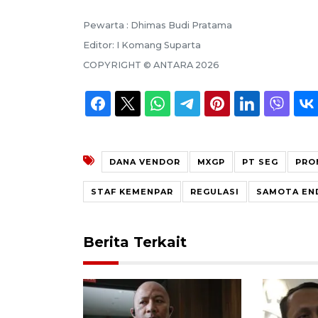
Pewarta :
Dhimas Budi Pratama
Editor:
I Komang Suparta
COPYRIGHT ©
ANTARA
2026
DANA VENDOR
MXGP
PT SEG
PRO
STAF KEMENPAR
REGULASI
SAMOTA EN
Berita Terkait