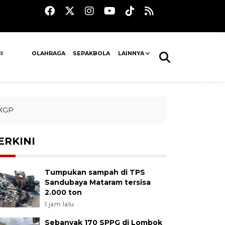
I
OLAHRAGA
SEPAKBOLA
LAINNYA
MXGP
ERKINI
Tumpukan sampah di TPS
Sandubaya Mataram tersisa
2.000 ton
1 jam lalu
Sebanyak 170 SPPG di Lombok