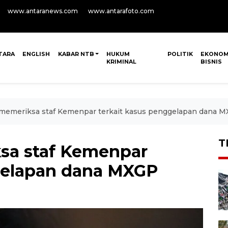
www.antaranews.com
www.antarafoto.com
TARA
ENGLISH
KABAR NTB
HUKUM
POLITIK
EKONOM
KRIMINAL
BISNIS
memeriksa staf Kemenpar terkait kasus penggelapan dana 
T
sa staf Kemenpar
gelapan dana MXGP