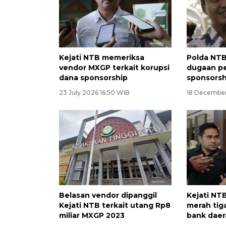
Kejati NTB memeriksa
Polda NTB
vendor MXGP terkait korupsi
dugaan p
dana sponsorship
sponsors
23 July 2026 16:50 WIB
18 December
Belasan vendor dipanggil
Kejati NT
Kejati NTB terkait utang Rp8
merah tig
miliar MXGP 2023
bank dae