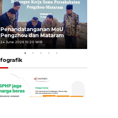
Penandatanganan MoU
Penanda
Pengzhou dan Mataram
Pengzhou
24 June 2026 10:20 WIB
23 June 2026 
nfografik