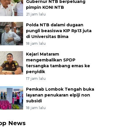
Gubernur NTB berpeluang
pimpin KONI NTB
21 jam lalu
Polda NTB dalami dugaan
pungli beasiswa KIP Rp13 juta
di Universitas Bima
18 jam lalu
Kejari Mataram
mengembalikan SPDP
tersangka tambang emas ke
penyidik
17 jam lalu
Pemkab Lombok Tengah buka
layanan penukaran elpiji non
subsidi
18 jam lalu
op News