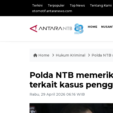
Terkini
Terpopuler
Top News
Tentang Kami
otomotif.antaranews.com
HOME
NUSAN
Home
Hukum Kriminal
Polda NTB 
Polda NTB memerik
terkait kasus peng
Rabu, 29 April 2026 06:16 WIB