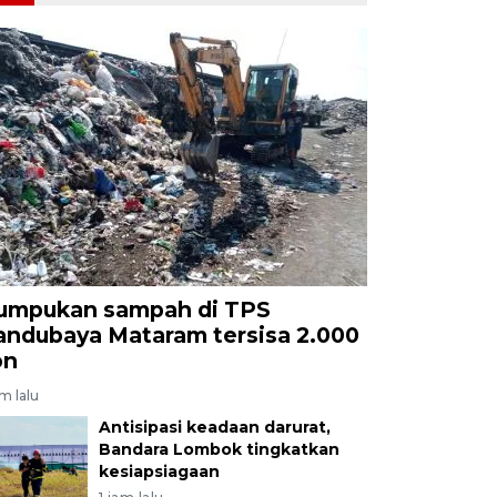
umpukan sampah di TPS
andubaya Mataram tersisa 2.000
on
am lalu
Antisipasi keadaan darurat,
Bandara Lombok tingkatkan
kesiapsiagaan