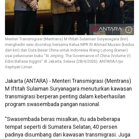
Menteri Transmigrasi (Mentrans) M Iftitah Sulaiman Suryanagara (kiri)
menghadiri sesi doorstop bersama Ketua MPR RI Ahmad Muzani (kedua
dari kiri) dan Duta Besar China untuk Indonesia Wang Lutong (kanan)
usai peluncuran buku "Xi Jinping: The Governance of China (Volume V)
Edisi Bahasa Inggris" di Jakarta, Selasa (28/4/2026). ANTARA/Uyu
Septiyati Liman
Jakarta (ANTARA) - Menteri Transmigrasi (Mentrans)
M Iftitah Sulaiman Suryanagara menuturkan kawasan
transmigrasi berperan penting dalam keberhasilan
program swasembada pangan nasional.
"Swasembada beras misalkan, itu ada beberapa
tempat seperti di Sumatera Selatan, 40 persen
padinya disumbang dari kawasan transmigrasi. Juga