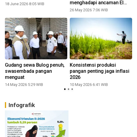
menghadapi ancaman El
18 June 2026 8:05 WIB
2
Nino
26 May 2026 7:06 WIB
Gudang sewa Bulog penuh,
Konsistensi produksi
swasembada pangan
pangan penting jaga inflasi
menguat
2026
14 May 2026 5:29 WIB
10 May 2026 6:41 WIB
Infografik