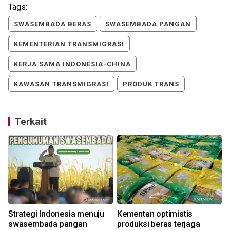
Tags:
SWASEMBADA BERAS
SWASEMBADA PANGAN
KEMENTERIAN TRANSMIGRASI
KERJA SAMA INDONESIA-CHINA
KAWASAN TRANSMIGRASI
PRODUK TRANS
Terkait
Strategi Indonesia menuju
Kementan optimistis
s
swasembada pangan
produksi beras terjaga