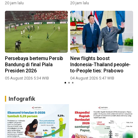
20 jam lalu
20 jam lalu
Persebaya bertemu Persib
New flights boost
Bandung di final Piala
Indonesia-Thailand people-
Presiden 2026
to-People ties: Prabowo
3
05 August 2026 5:34 WIB
04 August 2026 5:47 WIB
Infografik