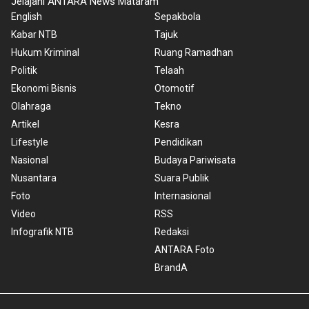
Jelajahi ANTARA News Mataram
English
Sepakbola
Kabar NTB
Tajuk
Hukum Kriminal
Ruang Ramadhan
Politik
Telaah
Ekonomi Bisnis
Otomotif
Olahraga
Tekno
Artikel
Kesra
Lifestyle
Pendidikan
Nasional
Budaya Pariwisata
Nusantara
Suara Publik
Foto
Internasional
Video
RSS
Infografik NTB
Redaksi
ANTARA Foto
BrandA