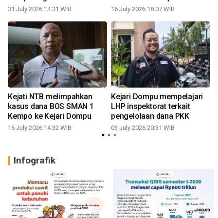
Paranggi
31 July 2026 14:31 WIB
16 July 2026 18:07 WIB
0
Kejati NTB melimpahkan
Kejari Dompu mempelajari
kasus dana BOS SMAN 1
LHP inspektorat terkait
Kempo ke Kejari Dompu
pengelolaan dana PKK
16 July 2026 14:32 WIB
03 July 2026 20:31 WIB
Infografik