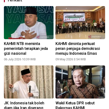
KAHMI NTB meminta
KAHMI diminta perkuat
pemerintah terapkan jeda
peran penjaga demokrasi
gizi nasional
menuju Indonesia Emas
06 July 2026 10:39 WIB
09 May 2026 3:54 WIB
1
JK: Indonesia tak boleh
Wakil Ketua DPR sebut
diam jika Iran diserang
Rakornas KAHMI