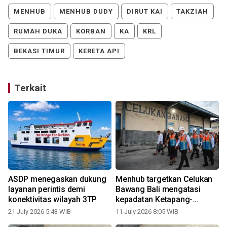
MENHUB
MENHUB DUDY
DIRUT KAI
TAKZIAH
RUMAH DUKA
KORBAN
KA
KRL
BEKASI TIMUR
KERETA API
Terkait
ASDP menegaskan dukung
Menhub targetkan Celukan
i
layanan perintis demi
Bawang Bali mengatasi
konektivitas wilayah 3TP
kepadatan Ketapang-
Gilimanuk
21 July 2026 5:43 WIB
11 July 2026 8:05 WIB