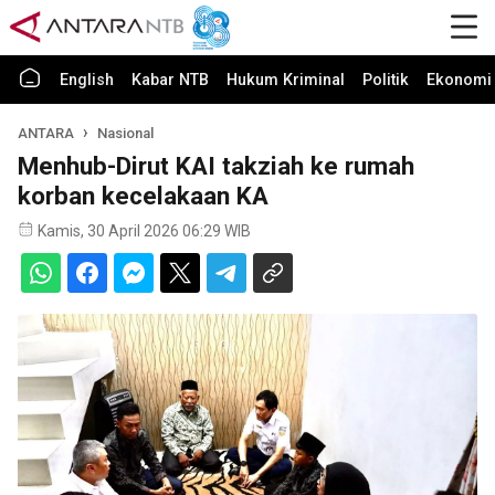
English
Kabar NTB
Hukum Kriminal
Politik
Ekonomi 
ANTARA
Nasional
Menhub-Dirut KAI takziah ke rumah
korban kecelakaan KA
Kamis, 30 April 2026 06:29 WIB