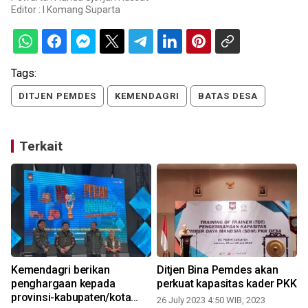
Editor :
I Komang Suparta
Tags:
DITJEN PEMDES
KEMENDAGRI
BATAS DESA
Terkait
Kemendagri berikan
Ditjen Bina Pemdes akan
m
penghargaan kepada
perkuat kapasitas kader PKK
provinsi-kabupaten/kota
26 July 2023 4:50 WIB, 2023
0