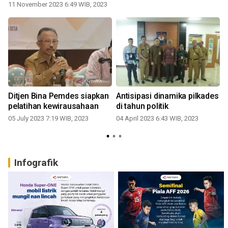
berhasil bina desa
11 November 2023 6:49 WIB, 2023
Ditjen Bina Pemdes siapkan
Antisipasi dinamika pilkades
pelatihan kewirausahaan
di tahun politik
05 July 2023 7:19 WIB, 2023
04 April 2023 6:43 WIB, 2023
2
Infografik