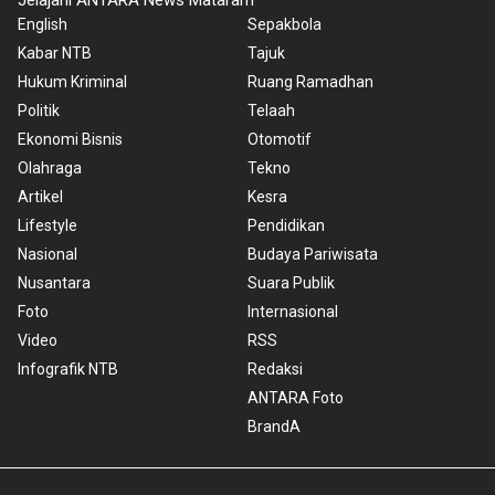
Jelajahi ANTARA News Mataram
English
Sepakbola
Kabar NTB
Tajuk
Hukum Kriminal
Ruang Ramadhan
Politik
Telaah
Ekonomi Bisnis
Otomotif
Olahraga
Tekno
Artikel
Kesra
Lifestyle
Pendidikan
Nasional
Budaya Pariwisata
Nusantara
Suara Publik
Foto
Internasional
Video
RSS
Infografik NTB
Redaksi
ANTARA Foto
BrandA